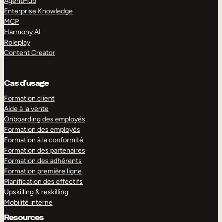
AgentHub
Enterprise Knowledge
MCP
Harmony AI
Roleplay
Content Creator
Cas d’usage
Formation client
Aide à la vente
Onboarding des employés
Formation des employés
Formation à la conformité
Formation des partenaires
Formation des adhérents
Formation première ligne
Planification des effectifs
Upskilling & reskilling
Mobilité interne
Resources