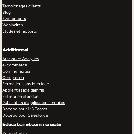
Témoignages clients
Blog
Événements
Webinaires
Études et rapports
Additionnel
Advanced Analytics
e-commerce
Communautés
Companion
Formation sans interface
Apprentissage gamifié
Entreprise étendue
Publication d’applications mobiles
Docebo pour MS Teams
Docebo pour Salesforce
Éducation et communauté
Support Hub