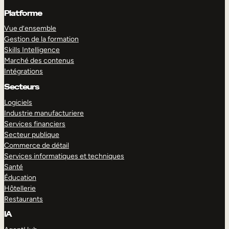
Platforme
Vue d’ensemble
Gestion de la formation
Skills Intelligence
Marché des contenus
Intégrations
Secteurs
Logiciels
Industrie manufacturiere
Services financiers
Secteur publique
Commerce de détail
Services informatiques et techniques
Santé
Éducation
Hôtellerie
Restaurants
IA