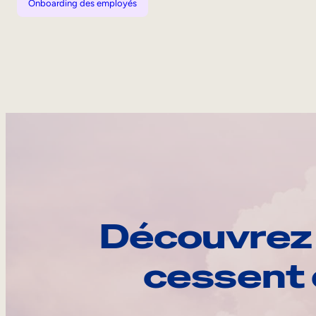
Onboarding des employés
Découvrez 
cessent 