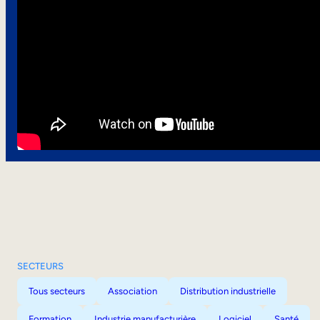
SECTEURS
Tous secteurs
Association
Distribution industrielle
Formation
Industrie manufacturière
Logiciel
Santé