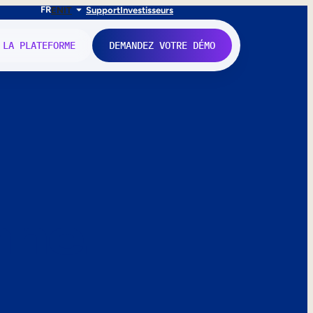
FR
EN
IT
Support
Investisseurs
 LA PLATEFORME
DEMANDEZ VOTRE DÉMO
nne.