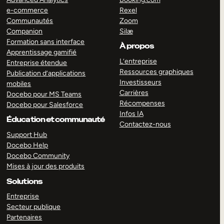
e-commerce
Rexel
Communautés
Zoom
Companion
Silæ
Formation sans interface
À propos
Apprentissage gamifié
L’entreprise
Entreprise étendue
Ressources graphiques
Publication d’applications
Investisseurs
mobiles
Carrières
Docebo pour MS Teams
Récompenses
Docebo pour Salesforce
Infos IA
Éducation et communauté
Contactez-nous
Support Hub
Docebo Help
Docebo Community
Mises à jour des produits
Solutions
Entreprise
Secteur publique
Partenaires