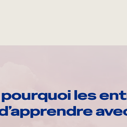
pourquoi les ent
d’apprendre av