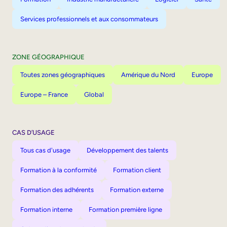
Services professionnels et aux consommateurs
ZONE GÉOGRAPHIQUE
Toutes zones géographiques
Amérique du Nord
Europe
Europe – France
Global
CAS D’USAGE
Tous cas d'usage
Développement des talents
Formation à la conformité
Formation client
Formation des adhérents
Formation externe
Formation interne
Formation première ligne