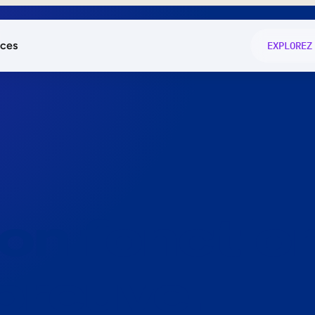
ces
EXPLOREZ
és
on fonctio
té
e
 preuve.