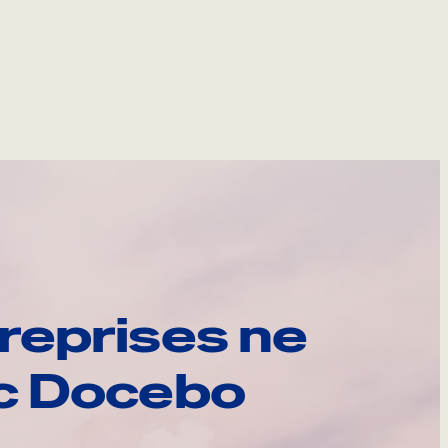
reprises ne
ec Docebo