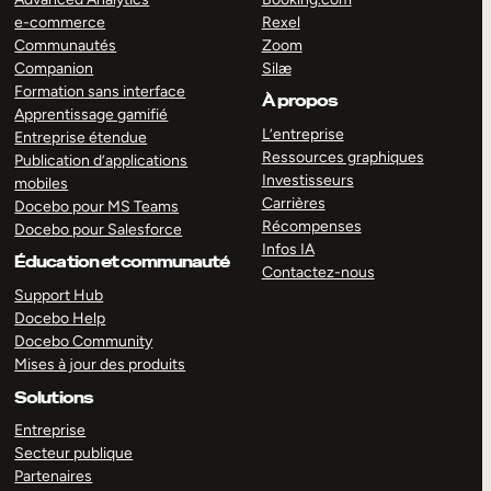
e-commerce
Rexel
Communautés
Zoom
Companion
Silæ
Formation sans interface
À propos
Apprentissage gamifié
L’entreprise
Entreprise étendue
Ressources graphiques
Publication d’applications
Investisseurs
mobiles
Carrières
Docebo pour MS Teams
Récompenses
Docebo pour Salesforce
Infos IA
Éducation et communauté
Contactez-nous
Support Hub
Docebo Help
Docebo Community
Mises à jour des produits
Solutions
Entreprise
Secteur publique
Partenaires