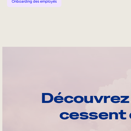
Onboarding des employés
Découvrez 
cessent 