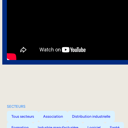
SECTEURS
Tous secteurs
Association
Distribution industrielle
Formation
Industrie manufacturière
Logiciel
Santé