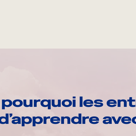
pourquoi les ent
d’apprendre av