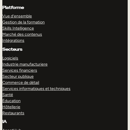
Platforme
Vue d’ensemble
Gestion de la formation
Skills Intelligence
Marché des contenus
Intégrations
Secteurs
Logiciels
Industrie manufacturiere
Services financiers
Secteur publique
Commerce de détail
Services informatiques et techniques
Santé
Éducation
Hôtellerie
Restaurants
IA