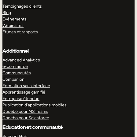
Témoignages clients
Blog
Événements
Webinaires
Études et rapports
Additionnel
Advanced Analytics
e-commerce
Communautés
Companion
Formation sans interface
Apprentissage gamifié
Entreprise étendue
Publication d’applications mobiles
Docebo pour MS Teams
Docebo pour Salesforce
Éducation et communauté
Support Hub