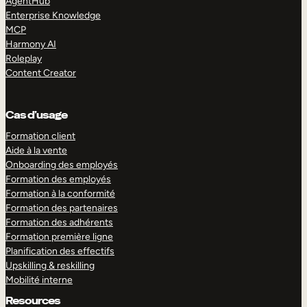
AgentHub
Enterprise Knowledge
MCP
Harmony AI
Roleplay
Content Creator
Cas d’usage
Formation client
Aide à la vente
Onboarding des employés
Formation des employés
Formation à la conformité
Formation des partenaires
Formation des adhérents
Formation première ligne
Planification des effectifs
Upskilling & reskilling
Mobilité interne
Resources