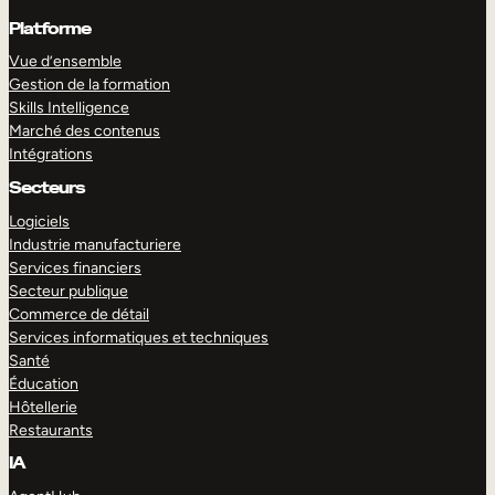
Platforme
Vue d’ensemble
Gestion de la formation
Skills Intelligence
Marché des contenus
Intégrations
Secteurs
Logiciels
Industrie manufacturiere
Services financiers
Secteur publique
Commerce de détail
Services informatiques et techniques
Santé
Éducation
Hôtellerie
Restaurants
IA