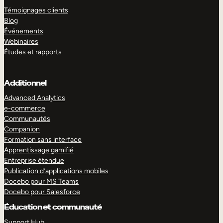
Témoignages clients
Blog
Événements
Webinaires
Études et rapports
Additionnel
Advanced Analytics
e-commerce
Communautés
Companion
Formation sans interface
Apprentissage gamifié
Entreprise étendue
Publication d’applications mobiles
Docebo pour MS Teams
Docebo pour Salesforce
Éducation et communauté
Support Hub