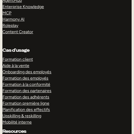
AgentHub
Enterprise Knowledge
MCP
Harmony AI
Roleplay
Content Creator
Cas d’usage
Formation client
Aide à la vente
Onboarding des employés
Formation des employés
Formation à la conformité
Formation des partenaires
Formation des adhérents
Formation première ligne
Planification des effectifs
Upskilling & reskilling
Mobilité interne
Resources