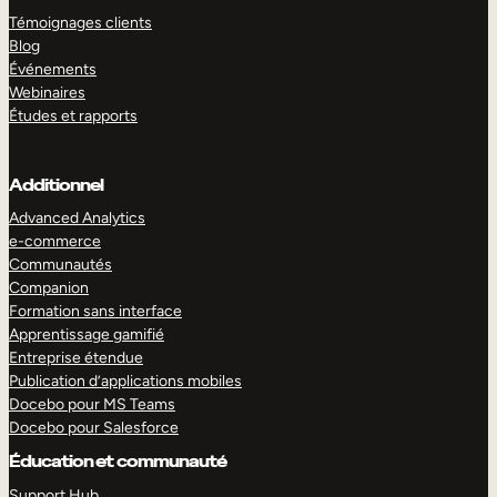
Témoignages clients
Blog
Événements
Webinaires
Études et rapports
Additionnel
Advanced Analytics
e-commerce
Communautés
Companion
Formation sans interface
Apprentissage gamifié
Entreprise étendue
Publication d’applications mobiles
Docebo pour MS Teams
Docebo pour Salesforce
Éducation et communauté
Support Hub