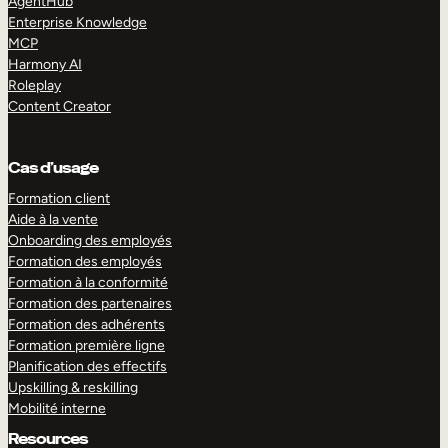
AgentHub
Enterprise Knowledge
MCP
Harmony AI
Roleplay
Content Creator
Cas d’usage
Formation client
Aide à la vente
Onboarding des employés
Formation des employés
Formation à la conformité
Formation des partenaires
Formation des adhérents
Formation première ligne
Planification des effectifs
Upskilling & reskilling
Mobilité interne
Resources