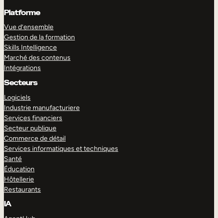
Platforme
Vue d’ensemble
Gestion de la formation
Skills Intelligence
Marché des contenus
Intégrations
Secteurs
Logiciels
Industrie manufacturiere
Services financiers
Secteur publique
Commerce de détail
Services informatiques et techniques
Santé
Éducation
Hôtellerie
Restaurants
IA