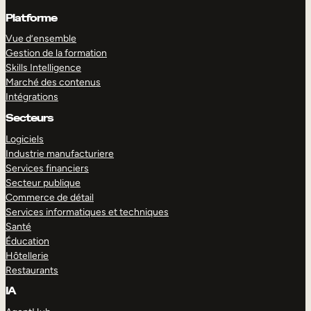
Platforme
Vue d’ensemble
Gestion de la formation
Skills Intelligence
Marché des contenus
Intégrations
Secteurs
Logiciels
Industrie manufacturiere
Services financiers
Secteur publique
Commerce de détail
Services informatiques et techniques
Santé
Éducation
Hôtellerie
Restaurants
IA