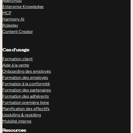
AgentHub
Enterprise Knowledge
MCP
Harmony AI
Roleplay
Content Creator
Cas d’usage
Formation client
Aide à la vente
Onboarding des employés
Formation des employés
Formation à la conformité
Formation des partenaires
Formation des adhérents
Formation première ligne
Planification des effectifs
Upskilling & reskilling
Mobilité interne
Resources