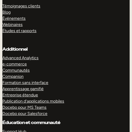
Témoignages clients
Blog
Événements
Webinaires
Études et rapports
Additionnel
Advanced Analytics
e-commerce
Communautés
Companion
Formation sans interface
Apprentissage gamifié
Entreprise étendue
Publication d’applications mobiles
Docebo pour MS Teams
Docebo pour Salesforce
Éducation et communauté
Support Hub