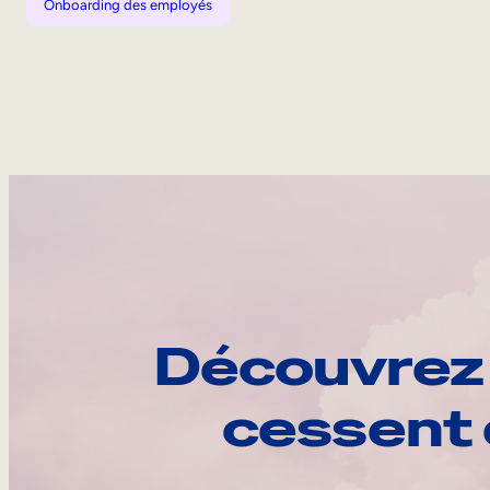
Onboarding des employés
Découvrez 
cessent 