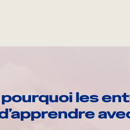
pourquoi les ent
d’apprendre av