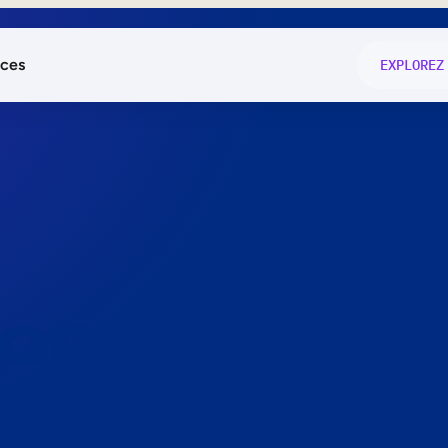
ces
EXPLOREZ
és
on fonctio
té
e
 preuve.