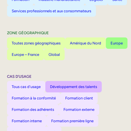
Services professionnels et aux consommateurs
ZONE GÉOGRAPHIQUE
Toutes zones géographiques
Amérique du Nord
Europe
Europe – France
Global
CAS D’USAGE
Tous cas d'usage
Développement des talents
Formation à la conformité
Formation client
Formation des adhérents
Formation externe
Formation interne
Formation première ligne