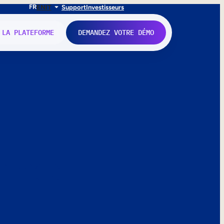
FR
EN
IT
Support
Investisseurs
 LA PLATEFORME
DEMANDEZ VOTRE DÉMO
nne.