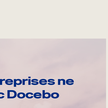
reprises ne
ec Docebo