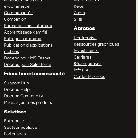
e-commerce
Rexel
Communautés
Zoom
Companion
Silæ
Formation sans interface
À propos
Apprentissage gamifié
L’entreprise
Entreprise étendue
Ressources graphiques
Publication d’applications
Investisseurs
mobiles
Carrières
Docebo pour MS Teams
Récompenses
Docebo pour Salesforce
Infos IA
Éducation et communauté
Contactez-nous
Support Hub
Docebo Help
Docebo Community
Mises à jour des produits
Solutions
Entreprise
Secteur publique
Partenaires