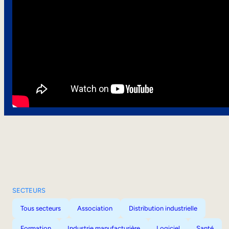
SECTEURS
Tous secteurs
Association
Distribution industrielle
Formation
Industrie manufacturière
Logiciel
Santé