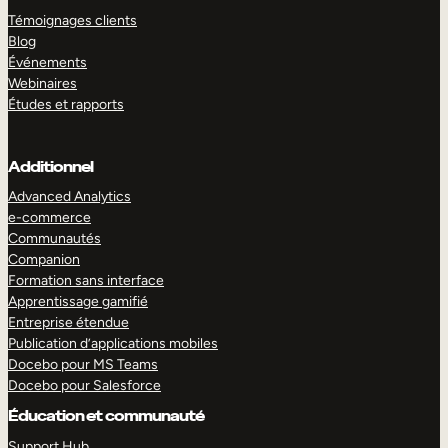
Témoignages clients
Blog
Événements
Webinaires
Études et rapports
Additionnel
Advanced Analytics
e-commerce
Communautés
Companion
Formation sans interface
Apprentissage gamifié
Entreprise étendue
Publication d’applications mobiles
Docebo pour MS Teams
Docebo pour Salesforce
Éducation et communauté
Support Hub