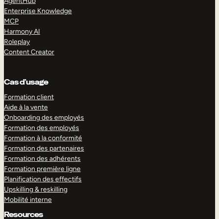
AgentHub
Enterprise Knowledge
MCP
Harmony AI
Roleplay
Content Creator
Cas d’usage
Formation client
Aide à la vente
Onboarding des employés
Formation des employés
Formation à la conformité
Formation des partenaires
Formation des adhérents
Formation première ligne
Planification des effectifs
Upskilling & reskilling
Mobilité interne
Resources