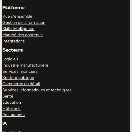
Platforme
Vue d’ensemble
Gestion de la formation
Skills Intelligence
Marché des contenus
Intégrations
Secteurs
Logiciels
Industrie manufacturiere
Services financiers
Secteur publique
Commerce de détail
Services informatiques et techniques
Santé
Éducation
Hôtellerie
Restaurants
IA