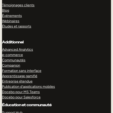
Témoignages clients
Blog
Événements
Webinaires
Études et rapports
Additionnel
Advanced Analytics
e-commerce
Communautés
Companion
Formation sans interface
Apprentissage gamifié
Entreprise étendue
Publication d’applications mobiles
Docebo pour MS Teams
Docebo pour Salesforce
Éducation et communauté
Support Hub