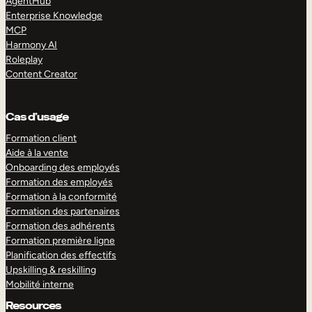
AgentHub
Enterprise Knowledge
MCP
Harmony AI
Roleplay
Content Creator
Cas d’usage
Formation client
Aide à la vente
Onboarding des employés
Formation des employés
Formation à la conformité
Formation des partenaires
Formation des adhérents
Formation première ligne
Planification des effectifs
Upskilling & reskilling
Mobilité interne
Resources