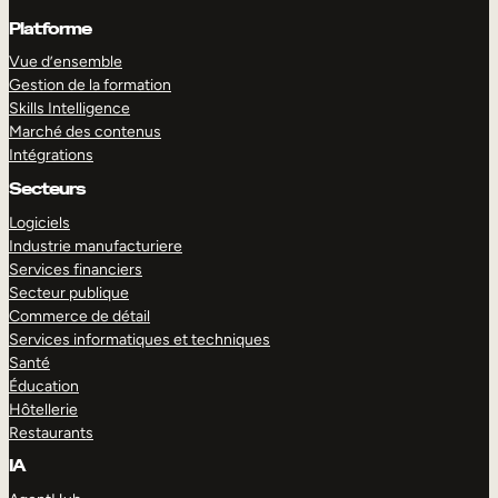
Platforme
Vue d’ensemble
Gestion de la formation
Skills Intelligence
Marché des contenus
Intégrations
Secteurs
Logiciels
Industrie manufacturiere
Services financiers
Secteur publique
Commerce de détail
Services informatiques et techniques
Santé
Éducation
Hôtellerie
Restaurants
IA