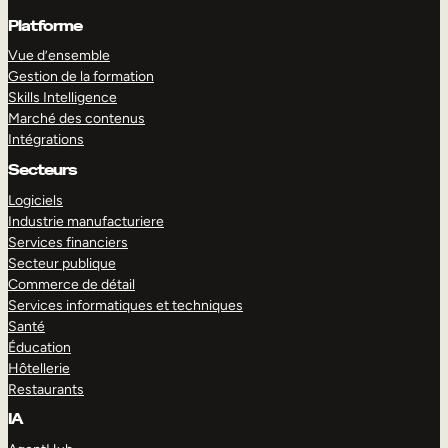
Platforme
Vue d’ensemble
Gestion de la formation
Skills Intelligence
Marché des contenus
Intégrations
Secteurs
Logiciels
Industrie manufacturiere
Services financiers
Secteur publique
Commerce de détail
Services informatiques et techniques
Santé
Éducation
Hôtellerie
Restaurants
IA