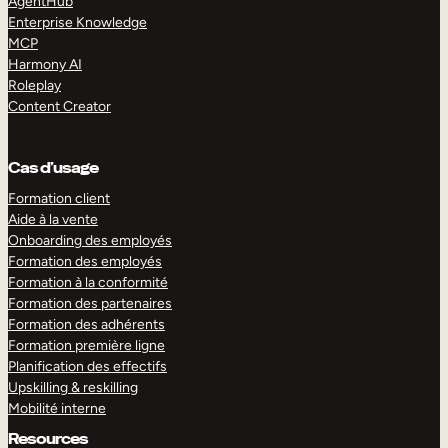
AgentHub
Enterprise Knowledge
MCP
Harmony AI
Roleplay
Content Creator
Cas d’usage
Formation client
Aide à la vente
Onboarding des employés
Formation des employés
Formation à la conformité
Formation des partenaires
Formation des adhérents
Formation première ligne
Planification des effectifs
Upskilling & reskilling
Mobilité interne
Resources