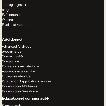
Témoignages clients
Blog
Événements
Webinaires
Études et rapports
Additionnel
Advanced Analytics
e-commerce
Communautés
Companion
Formation sans interface
Apprentissage gamifié
Entreprise étendue
Publication d’applications mobiles
Docebo pour MS Teams
Docebo pour Salesforce
Éducation et communauté
Support Hub