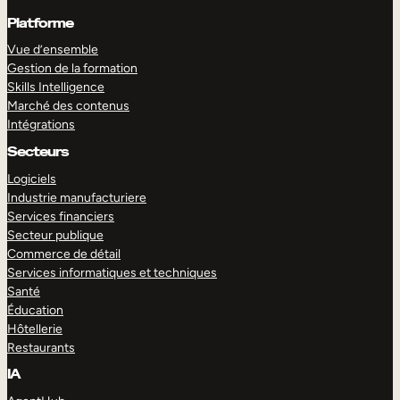
Platforme
Vue d’ensemble
Gestion de la formation
Skills Intelligence
Marché des contenus
Intégrations
Secteurs
Logiciels
Industrie manufacturiere
Services financiers
Secteur publique
Commerce de détail
Services informatiques et techniques
Santé
Éducation
Hôtellerie
Restaurants
IA