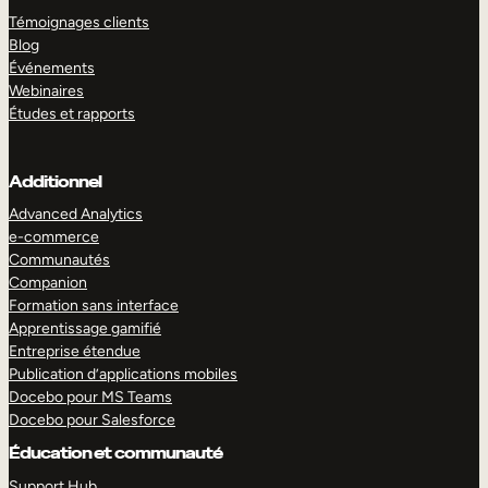
Témoignages clients
Blog
Événements
Webinaires
Études et rapports
Additionnel
Advanced Analytics
e-commerce
Communautés
Companion
Formation sans interface
Apprentissage gamifié
Entreprise étendue
Publication d’applications mobiles
Docebo pour MS Teams
Docebo pour Salesforce
Éducation et communauté
Support Hub