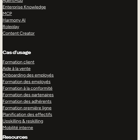
AgentHub
Enterprise Knowledge
MCP
Harmony AI
Roleplay
Content Creator
Cas d’usage
Formation client
Aide à la vente
Onboarding des employés
Formation des employés
Formation à la conformité
Formation des partenaires
Formation des adhérents
Formation première ligne
Planification des effectifs
Upskilling & reskilling
Mobilité interne
Resources