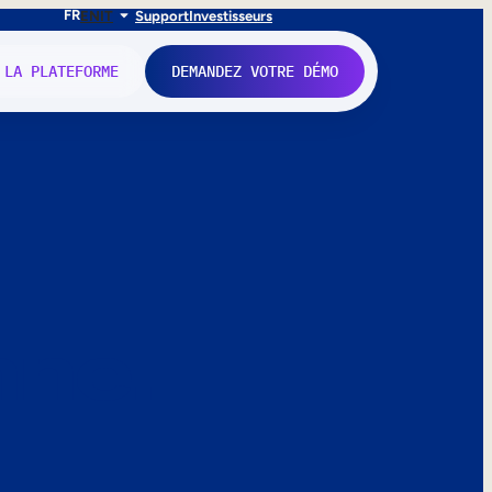
FR
EN
IT
Support
Investisseurs
 LA PLATEFORME
DEMANDEZ VOTRE DÉMO
nne.