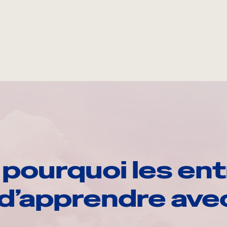
pourquoi les ent
d’apprendre av