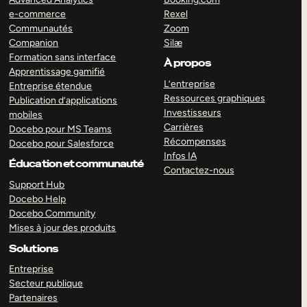
e-commerce
Rexel
Communautés
Zoom
Companion
Silæ
Formation sans interface
À propos
Apprentissage gamifié
L’entreprise
Entreprise étendue
Ressources graphiques
Publication d’applications
Investisseurs
mobiles
Carrières
Docebo pour MS Teams
Récompenses
Docebo pour Salesforce
Infos IA
Éducation et communauté
Contactez-nous
Support Hub
Docebo Help
Docebo Community
Mises à jour des produits
Solutions
Entreprise
Secteur publique
Partenaires