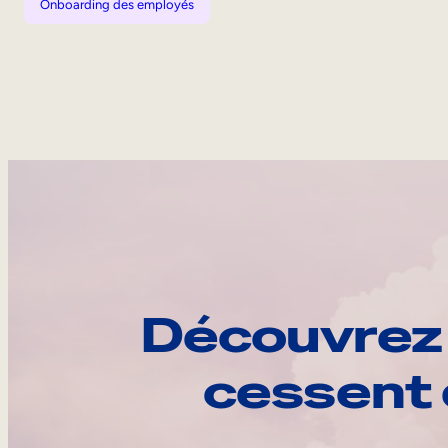
Onboarding des employés
Découvrez 
cessent 