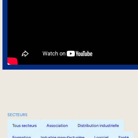
SECTEURS
Tous secteurs
Association
Distribution industrielle
Formation
Industrie manufacturière
Logiciel
Santé