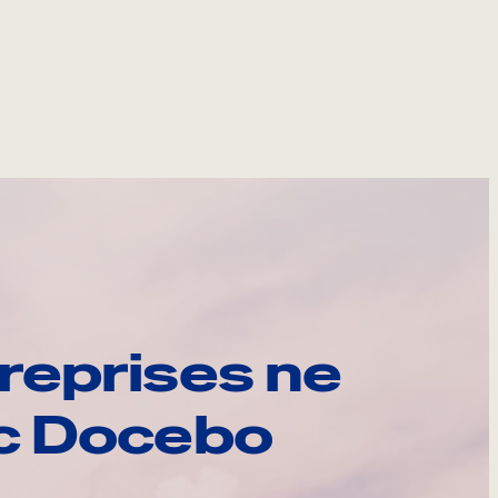
reprises ne
ec Docebo