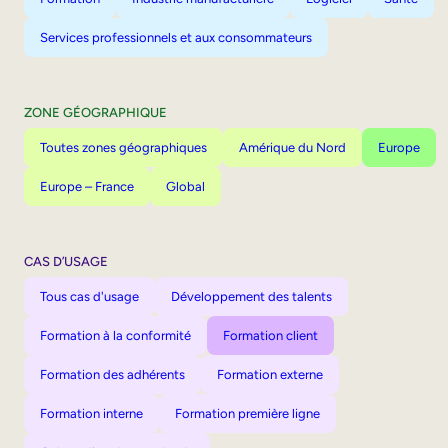
Services professionnels et aux consommateurs
ZONE GÉOGRAPHIQUE
Toutes zones géographiques
Amérique du Nord
Europe
Europe – France
Global
CAS D’USAGE
Tous cas d'usage
Développement des talents
Formation à la conformité
Formation client
Formation des adhérents
Formation externe
Formation interne
Formation première ligne