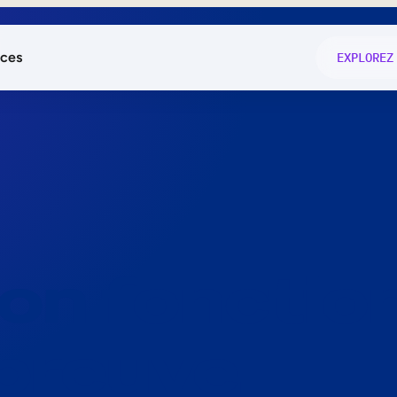
ces
EXPLOREZ
és
on fonctio
té
e
 preuve.