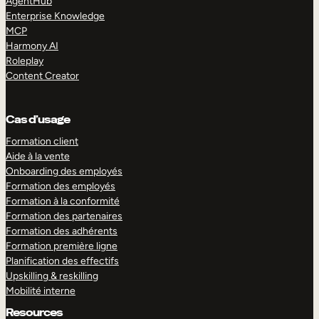
AgentHub
Enterprise Knowledge
MCP
Harmony AI
Roleplay
Content Creator
Cas d’usage
Formation client
Aide à la vente
Onboarding des employés
Formation des employés
Formation à la conformité
Formation des partenaires
Formation des adhérents
Formation première ligne
Planification des effectifs
Upskilling & reskilling
Mobilité interne
Resources