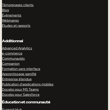
Témoignages clients
Blog
Événements
Webinaires
Études et rapports
Additionnel
Advanced Analytics
e-commerce
Communautés
Companion
Formation sans interface
Apprentissage gamifié
Entreprise étendue
Publication d’applications mobiles
Docebo pour MS Teams
Docebo pour Salesforce
Éducation et communauté
Support Hub