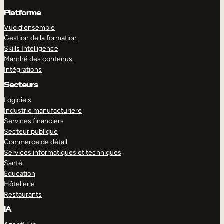
Platforme
Vue d’ensemble
Gestion de la formation
Skills Intelligence
Marché des contenus
Intégrations
Secteurs
Logiciels
Industrie manufacturiere
Services financiers
Secteur publique
Commerce de détail
Services informatiques et techniques
Santé
Éducation
Hôtellerie
Restaurants
IA