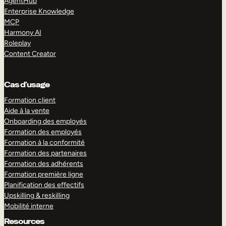
AgentHub
Enterprise Knowledge
MCP
Harmony AI
Roleplay
Content Creator
Cas d’usage
Formation client
Aide à la vente
Onboarding des employés
Formation des employés
Formation à la conformité
Formation des partenaires
Formation des adhérents
Formation première ligne
Planification des effectifs
Upskilling & reskilling
Mobilité interne
Resources