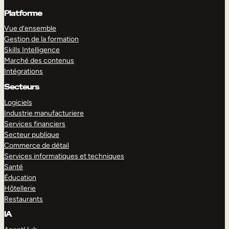
Platforme
Vue d’ensemble
Gestion de la formation
Skills Intelligence
Marché des contenus
Intégrations
Secteurs
Logiciels
Industrie manufacturiere
Services financiers
Secteur publique
Commerce de détail
Services informatiques et techniques
Santé
Éducation
Hôtellerie
Restaurants
IA