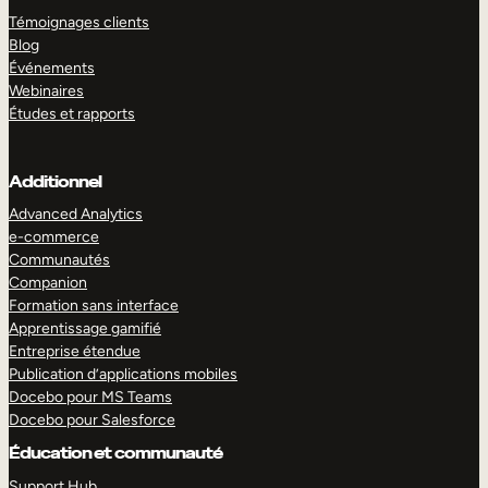
Témoignages clients
Blog
Événements
Webinaires
Études et rapports
Additionnel
Advanced Analytics
e-commerce
Communautés
Companion
Formation sans interface
Apprentissage gamifié
Entreprise étendue
Publication d’applications mobiles
Docebo pour MS Teams
Docebo pour Salesforce
Éducation et communauté
Support Hub