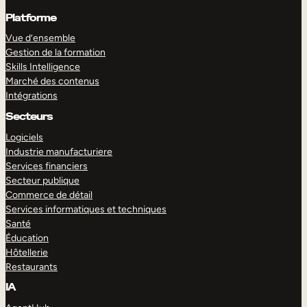
Platforme
Vue d’ensemble
Gestion de la formation
Skills Intelligence
Marché des contenus
Intégrations
Secteurs
Logiciels
Industrie manufacturiere
Services financiers
Secteur publique
Commerce de détail
Services informatiques et techniques
Santé
Éducation
Hôtellerie
Restaurants
IA