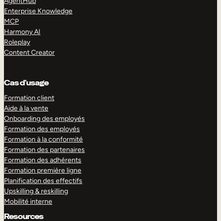
AgentHub
Enterprise Knowledge
MCP
Harmony AI
Roleplay
Content Creator
Cas d’usage
Formation client
Aide à la vente
Onboarding des employés
Formation des employés
Formation à la conformité
Formation des partenaires
Formation des adhérents
Formation première ligne
Planification des effectifs
Upskilling & reskilling
Mobilité interne
Resources