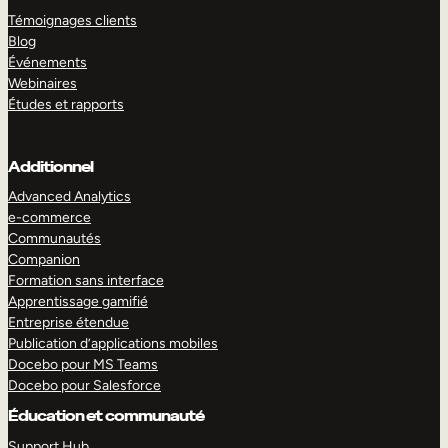
Témoignages clients
Blog
Événements
Webinaires
Études et rapports
Additionnel
Advanced Analytics
e-commerce
Communautés
Companion
Formation sans interface
Apprentissage gamifié
Entreprise étendue
Publication d’applications mobiles
Docebo pour MS Teams
Docebo pour Salesforce
Éducation et communauté
Support Hub