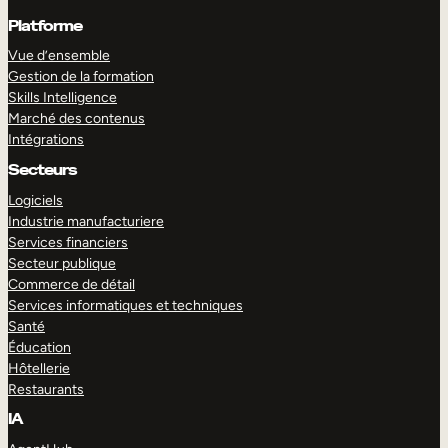
Platforme
Vue d’ensemble
Gestion de la formation
Skills Intelligence
Marché des contenus
Intégrations
Secteurs
Logiciels
Industrie manufacturiere
Services financiers
Secteur publique
Commerce de détail
Services informatiques et techniques
Santé
Éducation
Hôtellerie
Restaurants
IA