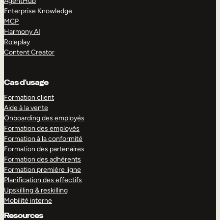
AgentHub
Enterprise Knowledge
MCP
Harmony AI
Roleplay
Content Creator
Cas d’usage
Formation client
Aide à la vente
Onboarding des employés
Formation des employés
Formation à la conformité
Formation des partenaires
Formation des adhérents
Formation première ligne
Planification des effectifs
Upskilling & reskilling
Mobilité interne
Resources