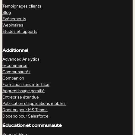
Témoignages clients
Blog
Événements
Webinaires
Études et rapports
Additionnel
Advanced Analytics
e-commerce
Communautés
Companion
Formation sans interface
Apprentissage gamifié
Entreprise étendue
Publication d’applications mobiles
Docebo pour MS Teams
Docebo pour Salesforce
Éducation et communauté
Support Hub