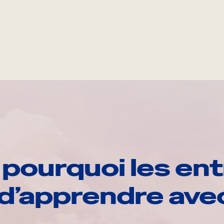
pourquoi les ent
d’apprendre av