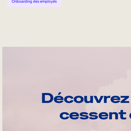
Onboarding des employés
Découvrez 
cessent 