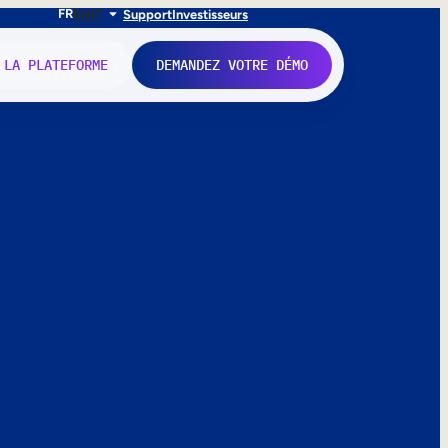
FR
EN
IT
Support
Investisseurs
 LA PLATEFORME
DEMANDEZ VOTRE DÉMO
nne.