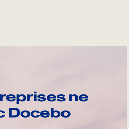
reprises ne
ec Docebo