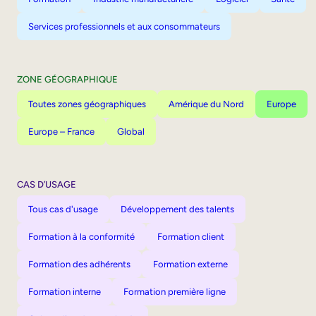
Services professionnels et aux consommateurs
ZONE GÉOGRAPHIQUE
Toutes zones géographiques
Amérique du Nord
Europe
Europe – France
Global
CAS D’USAGE
Tous cas d'usage
Développement des talents
Formation à la conformité
Formation client
Formation des adhérents
Formation externe
Formation interne
Formation première ligne