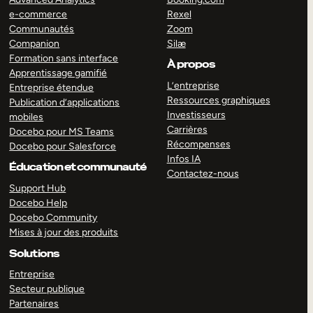
e-commerce
Rexel
Communautés
Zoom
Companion
Silæ
Formation sans interface
À propos
Apprentissage gamifié
L’entreprise
Entreprise étendue
Ressources graphiques
Publication d’applications
Investisseurs
mobiles
Carrières
Docebo pour MS Teams
Récompenses
Docebo pour Salesforce
Infos IA
Éducation et communauté
Contactez-nous
Support Hub
Docebo Help
Docebo Community
Mises à jour des produits
Solutions
Entreprise
Secteur publique
Partenaires