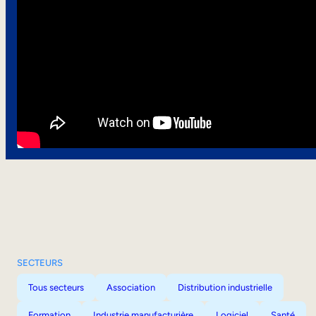
SECTEURS
Tous secteurs
Association
Distribution industrielle
Formation
Industrie manufacturière
Logiciel
Santé