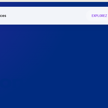
ces
EXPLOREZ
és
on fonctio
té
e
 preuve.