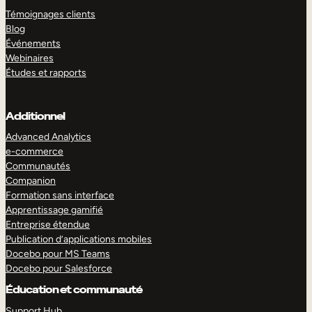
Témoignages clients
Blog
Événements
Webinaires
Études et rapports
Additionnel
Advanced Analytics
e-commerce
Communautés
Companion
Formation sans interface
Apprentissage gamifié
Entreprise étendue
Publication d’applications mobiles
Docebo pour MS Teams
Docebo pour Salesforce
Éducation et communauté
Support Hub