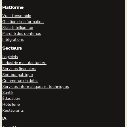
Platforme
Vue d’ensemble
Gestion de la formation
Skills Intelligence
Marché des contenus
Intégrations
Secteurs
Logiciels
Industrie manufacturiere
Services financiers
Secteur publique
Commerce de détail
Services informatiques et techniques
Santé
Éducation
Hôtellerie
Restaurants
IA