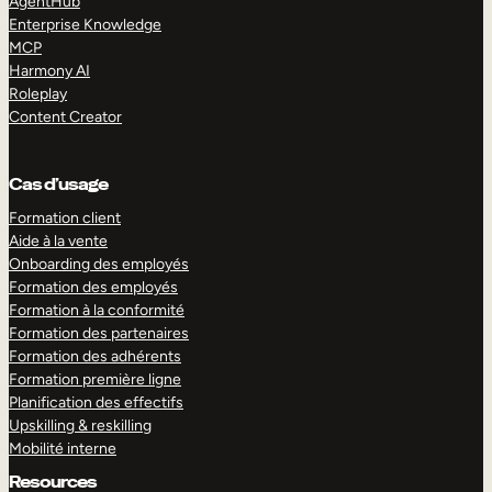
AgentHub
Enterprise Knowledge
MCP
Harmony AI
Roleplay
Content Creator
Cas d’usage
Formation client
Aide à la vente
Onboarding des employés
Formation des employés
Formation à la conformité
Formation des partenaires
Formation des adhérents
Formation première ligne
Planification des effectifs
Upskilling & reskilling
Mobilité interne
Resources