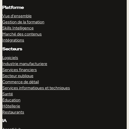
Platforme
Vue d’ensemble
Gestion de la formation
Skills Intelligence
Marché des contenus
Intégrations
Secteurs
Logiciels
Industrie manufacturiere
Services financiers
Secteur publique
Commerce de détail
Services informatiques et techniques
Santé
Éducation
Hôtellerie
Restaurants
IA