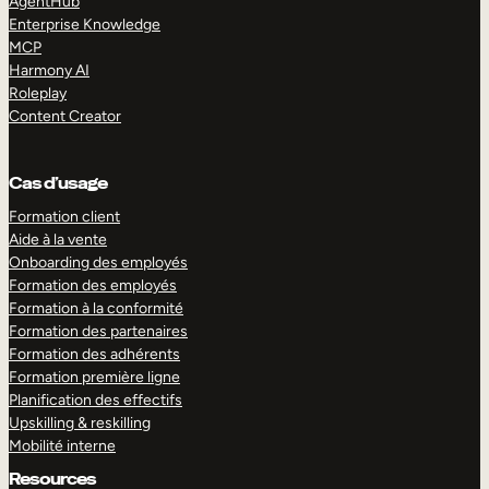
AgentHub
Enterprise Knowledge
MCP
Harmony AI
Roleplay
Content Creator
Cas d’usage
Formation client
Aide à la vente
Onboarding des employés
Formation des employés
Formation à la conformité
Formation des partenaires
Formation des adhérents
Formation première ligne
Planification des effectifs
Upskilling & reskilling
Mobilité interne
Resources