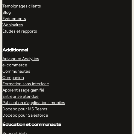
Témoignages clients
Blog
Événements
Webinaires
Études et rapports
Additionnel
Advanced Analytics
e-commerce
Communautés
Companion
Formation sans interface
Apprentissage gamifié
Entreprise étendue
Publication d’applications mobiles
Docebo pour MS Teams
Docebo pour Salesforce
Éducation et communauté
Support Hub