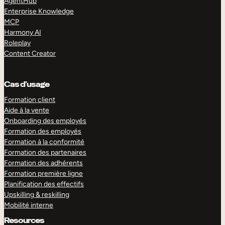
AgentHub
Enterprise Knowledge
MCP
Harmony AI
Roleplay
Content Creator
Cas d’usage
Formation client
Aide à la vente
Onboarding des employés
Formation des employés
Formation à la conformité
Formation des partenaires
Formation des adhérents
Formation première ligne
Planification des effectifs
Upskilling & reskilling
Mobilité interne
Resources