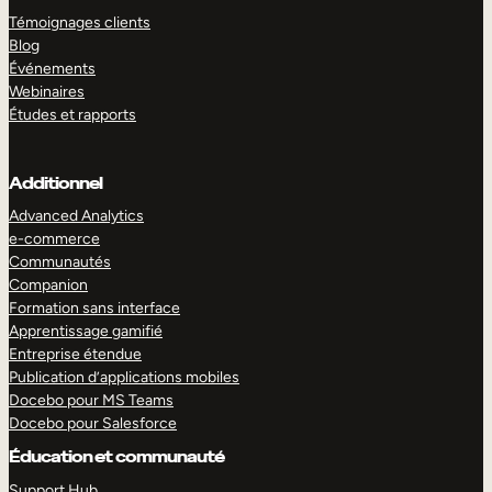
Témoignages clients
Blog
Événements
Webinaires
Études et rapports
Additionnel
Advanced Analytics
e-commerce
Communautés
Companion
Formation sans interface
Apprentissage gamifié
Entreprise étendue
Publication d’applications mobiles
Docebo pour MS Teams
Docebo pour Salesforce
Éducation et communauté
Support Hub