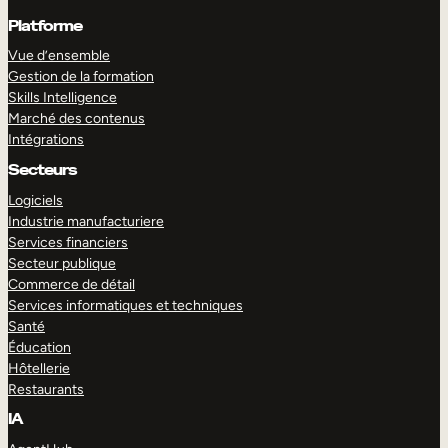
Platforme
Vue d’ensemble
Gestion de la formation
Skills Intelligence
Marché des contenus
Intégrations
Secteurs
Logiciels
Industrie manufacturiere
Services financiers
Secteur publique
Commerce de détail
Services informatiques et techniques
Santé
Éducation
Hôtellerie
Restaurants
IA