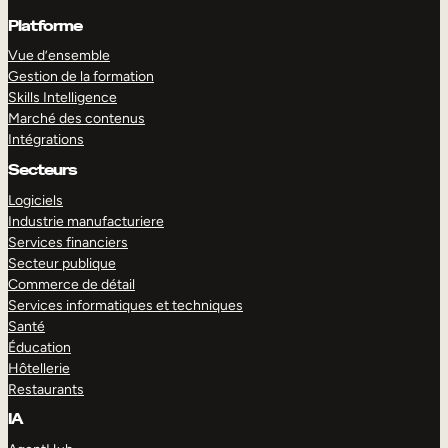
Platforme
Vue d’ensemble
Gestion de la formation
Skills Intelligence
Marché des contenus
Intégrations
Secteurs
Logiciels
Industrie manufacturiere
Services financiers
Secteur publique
Commerce de détail
Services informatiques et techniques
Santé
Éducation
Hôtellerie
Restaurants
IA