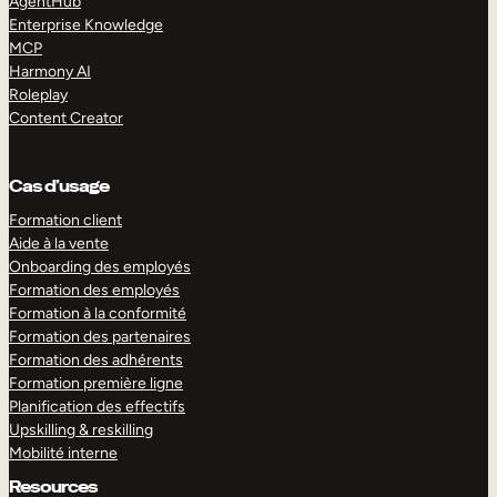
AgentHub
Enterprise Knowledge
MCP
Harmony AI
Roleplay
Content Creator
Cas d’usage
Formation client
Aide à la vente
Onboarding des employés
Formation des employés
Formation à la conformité
Formation des partenaires
Formation des adhérents
Formation première ligne
Planification des effectifs
Upskilling & reskilling
Mobilité interne
Resources