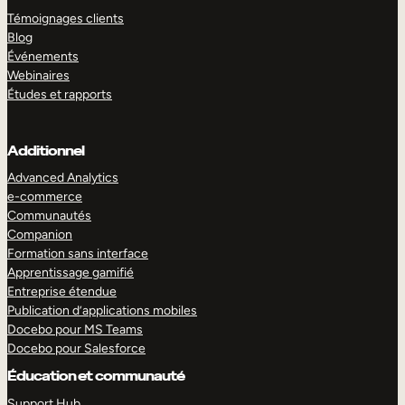
Témoignages clients
Blog
Événements
Webinaires
Études et rapports
Additionnel
Advanced Analytics
e-commerce
Communautés
Companion
Formation sans interface
Apprentissage gamifié
Entreprise étendue
Publication d’applications mobiles
Docebo pour MS Teams
Docebo pour Salesforce
Éducation et communauté
Support Hub