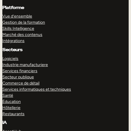
Platforme
Vue d’ensemble
Gestion de la formation
Skills Intelligence
Marché des contenus
Intégrations
Secteurs
Logiciels
Industrie manufacturiere
Services financiers
Secteur publique
Commerce de détail
Services informatiques et techniques
Santé
Éducation
Hôtellerie
Restaurants
IA