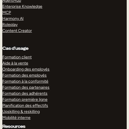
AgentHub
Enterprise Knowledge
MCP
Harmony AI
Roleplay
Content Creator
Cas d’usage
Formation client
Aide à la vente
Onboarding des employés
Formation des employés
Formation à la conformité
Formation des partenaires
Formation des adhérents
Formation première ligne
Planification des effectifs
Upskilling & reskilling
Mobilité interne
Resources