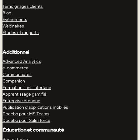
Témoignages clients
Blog
Événements
Webinaires
Études et rapports
Additionnel
Advanced Analytics
e-commerce
Communautés
Companion
Formation sans interface
Apprentissage gamifié
Entreprise étendue
Publication d’applications mobiles
Docebo pour MS Teams
Docebo pour Salesforce
Éducation et communauté
Support Hub