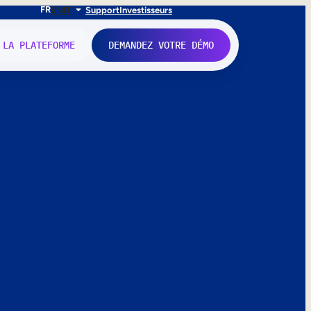
FR
EN
IT
Support
Investisseurs
 LA PLATEFORME
DEMANDEZ VOTRE DÉMO
nne.