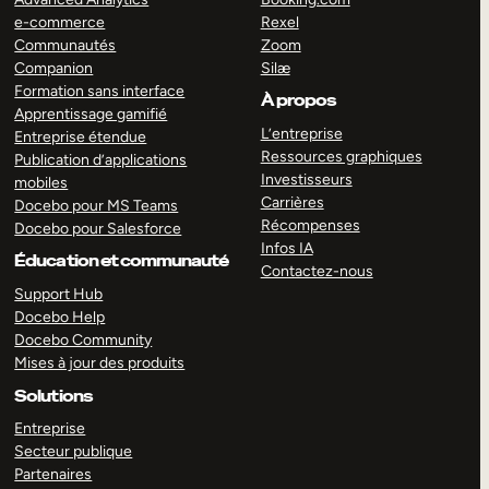
e-commerce
Rexel
Communautés
Zoom
Companion
Silæ
Formation sans interface
À propos
Apprentissage gamifié
L’entreprise
Entreprise étendue
Ressources graphiques
Publication d’applications
Investisseurs
mobiles
Carrières
Docebo pour MS Teams
Récompenses
Docebo pour Salesforce
Infos IA
Éducation et communauté
Contactez-nous
Support Hub
Docebo Help
Docebo Community
Mises à jour des produits
Solutions
Entreprise
Secteur publique
Partenaires