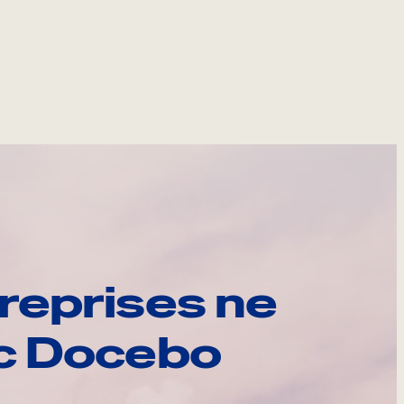
reprises ne
ec Docebo