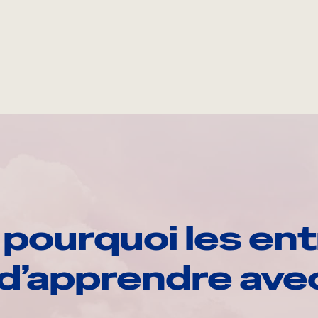
pourquoi les ent
d’apprendre av