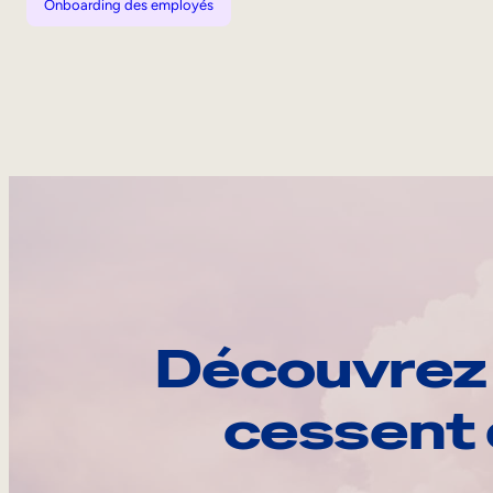
Onboarding des employés
Découvrez 
cessent 