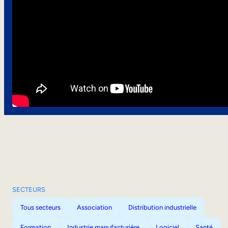
SECTEURS
Tous secteurs
Association
Distribution industrielle
Formation
Industrie manufacturière
Logiciel
Santé