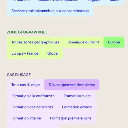
Services professionnels et aux consommateurs
ZONE GÉOGRAPHIQUE
Toutes zones géographiques
Amérique du Nord
Europe
Europe – France
Global
CAS D’USAGE
Tous cas d'usage
Développement des talents
Formation à la conformité
Formation client
Formation des adhérents
Formation externe
Formation interne
Formation première ligne