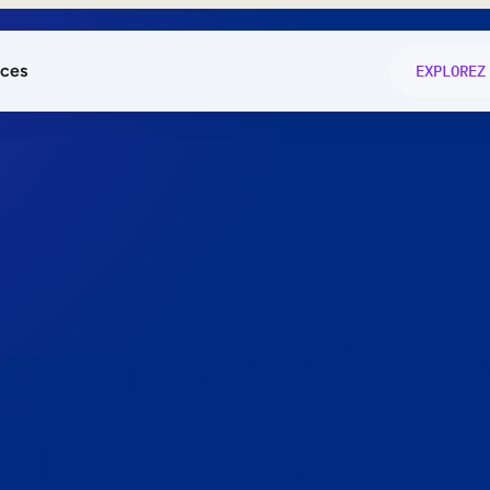
ces
EXPLOREZ
és
on fonctio
té
e
 preuve.