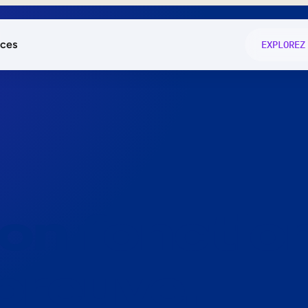
ces
EXPLOREZ
és
on fonctio
té
e
 preuve.