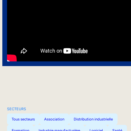
SECTEURS
Tous secteurs
Association
Distribution industrielle
Formation
Industrie manufacturière
Logiciel
Santé