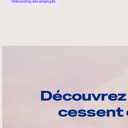
Onboarding des employés
Découvrez 
cessent 