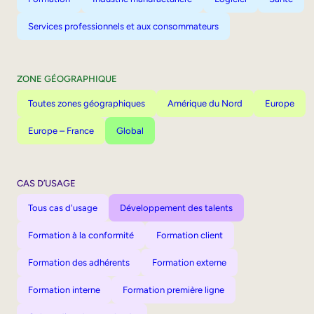
Services professionnels et aux consommateurs
ZONE GÉOGRAPHIQUE
Toutes zones géographiques
Amérique du Nord
Europe
Europe – France
Global
CAS D’USAGE
Tous cas d'usage
Développement des talents
Formation à la conformité
Formation client
Formation des adhérents
Formation externe
Formation interne
Formation première ligne