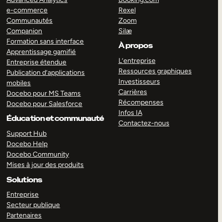
e-commerce
Rexel
Communautés
Zoom
Companion
Silæ
Formation sans interface
À propos
Apprentissage gamifié
L’entreprise
Entreprise étendue
Ressources graphiques
Publication d’applications
Investisseurs
mobiles
Carrières
Docebo pour MS Teams
Récompenses
Docebo pour Salesforce
Infos IA
Éducation et communauté
Contactez-nous
Support Hub
Docebo Help
Docebo Community
Mises à jour des produits
Solutions
Entreprise
Secteur publique
Partenaires