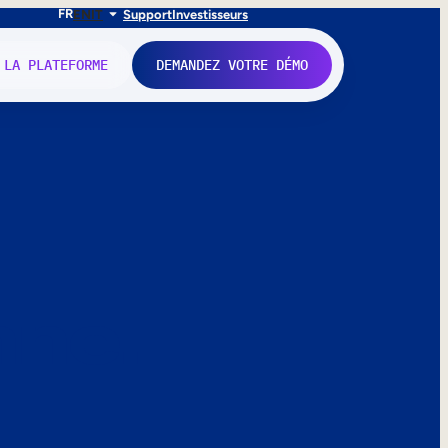
FR
EN
IT
Support
Investisseurs
 LA PLATEFORME
DEMANDEZ VOTRE DÉMO
nne.