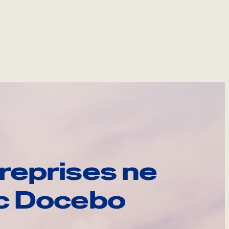
reprises ne
ec Docebo