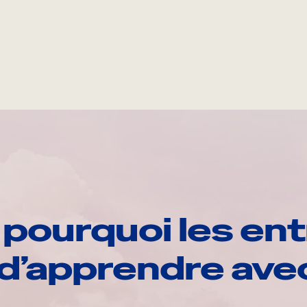
pourquoi les ent
d’apprendre av