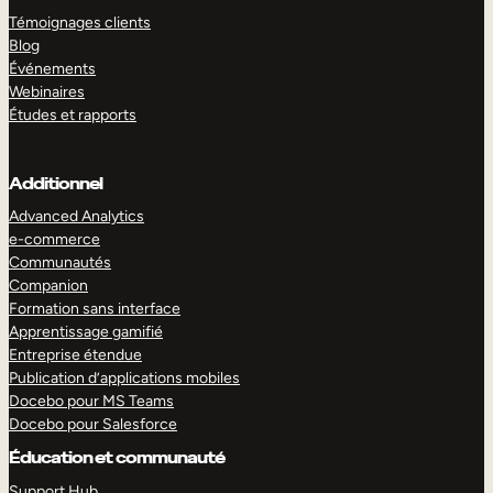
Témoignages clients
Blog
Événements
Webinaires
Études et rapports
Additionnel
Advanced Analytics
e-commerce
Communautés
Companion
Formation sans interface
Apprentissage gamifié
Entreprise étendue
Publication d’applications mobiles
Docebo pour MS Teams
Docebo pour Salesforce
Éducation et communauté
Support Hub