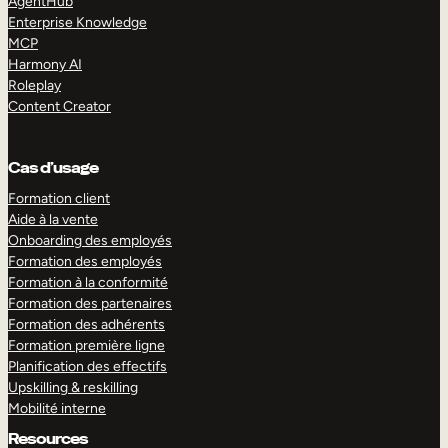
AgentHub
Enterprise Knowledge
MCP
Harmony AI
Roleplay
Content Creator
Cas d’usage
Formation client
Aide à la vente
Onboarding des employés
Formation des employés
Formation à la conformité
Formation des partenaires
Formation des adhérents
Formation première ligne
Planification des effectifs
Upskilling & reskilling
Mobilité interne
Resources