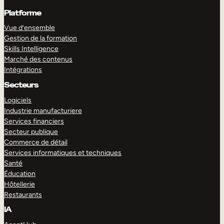
Platforme
Vue d’ensemble
Gestion de la formation
Skills Intelligence
Marché des contenus
Intégrations
Secteurs
Logiciels
Industrie manufacturiere
Services financiers
Secteur publique
Commerce de détail
Services informatiques et techniques
Santé
Éducation
Hôtellerie
Restaurants
IA