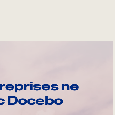
reprises ne
ec Docebo