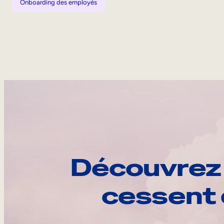
Onboarding des employés
Découvrez 
cessent 