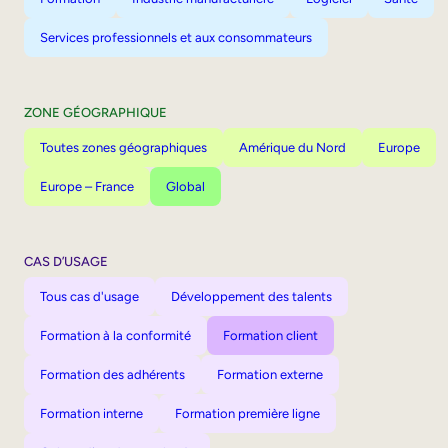
Services professionnels et aux consommateurs
ZONE GÉOGRAPHIQUE
Toutes zones géographiques
Amérique du Nord
Europe
Europe – France
Global
CAS D’USAGE
Tous cas d'usage
Développement des talents
Formation à la conformité
Formation client
Formation des adhérents
Formation externe
Formation interne
Formation première ligne