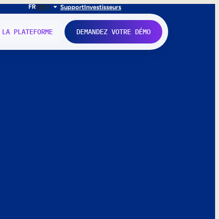
FR
EN
IT
Support
Investisseurs
 LA PLATEFORME
DEMANDEZ VOTRE DÉMO
nne.