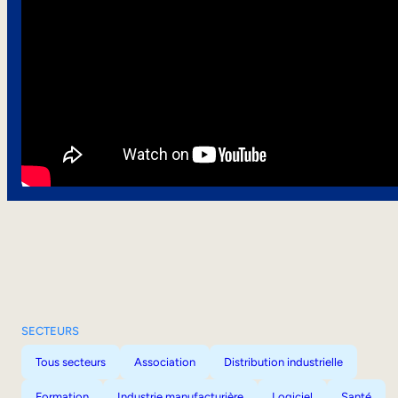
SECTEURS
Tous secteurs
Association
Distribution industrielle
Formation
Industrie manufacturière
Logiciel
Santé