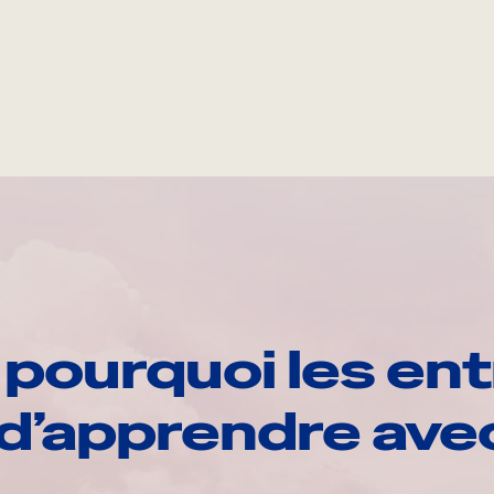
pourquoi les ent
d’apprendre av