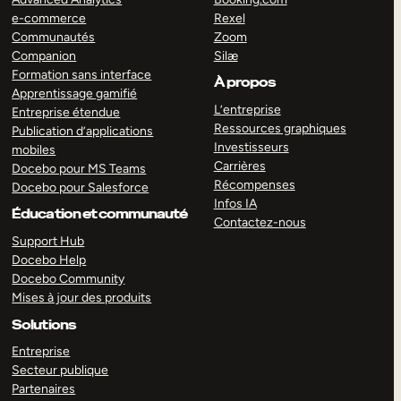
e-commerce
Rexel
Communautés
Zoom
Companion
Silæ
Formation sans interface
À propos
Apprentissage gamifié
L’entreprise
Entreprise étendue
Ressources graphiques
Publication d’applications
Investisseurs
mobiles
Carrières
Docebo pour MS Teams
Récompenses
Docebo pour Salesforce
Infos IA
Éducation et communauté
Contactez-nous
Support Hub
Docebo Help
Docebo Community
Mises à jour des produits
Solutions
Entreprise
Secteur publique
Partenaires