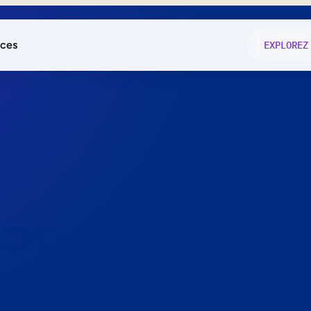
ces
EXPLOREZ
és
on fonctio
té
e
 preuve.