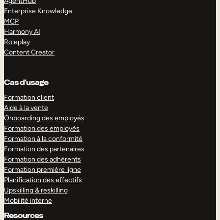
AgentHub
Enterprise Knowledge
MCP
Harmony AI
Roleplay
Content Creator
Cas d’usage
Formation client
Aide à la vente
Onboarding des employés
Formation des employés
Formation à la conformité
Formation des partenaires
Formation des adhérents
Formation première ligne
Planification des effectifs
Upskilling & reskilling
Mobilité interne
Resources