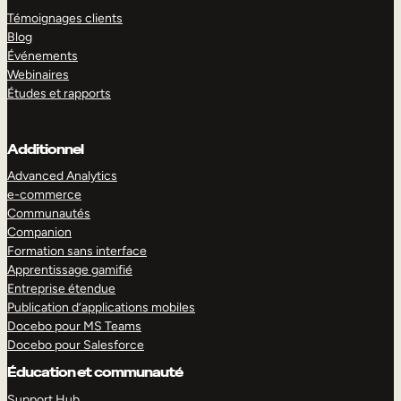
Témoignages clients
Blog
Événements
Webinaires
Études et rapports
Additionnel
Advanced Analytics
e-commerce
Communautés
Companion
Formation sans interface
Apprentissage gamifié
Entreprise étendue
Publication d’applications mobiles
Docebo pour MS Teams
Docebo pour Salesforce
Éducation et communauté
Support Hub