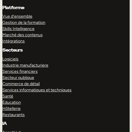
Platforme
Vue d’ensemble
Gestion de la formation
Skills Intelligence
Marché des contenus
Intégrations
Secteurs
Logiciels
Industrie manufacturiere
Services financiers
Secteur publique
Commerce de détail
Services informatiques et techniques
Santé
Éducation
Hôtellerie
Restaurants
IA