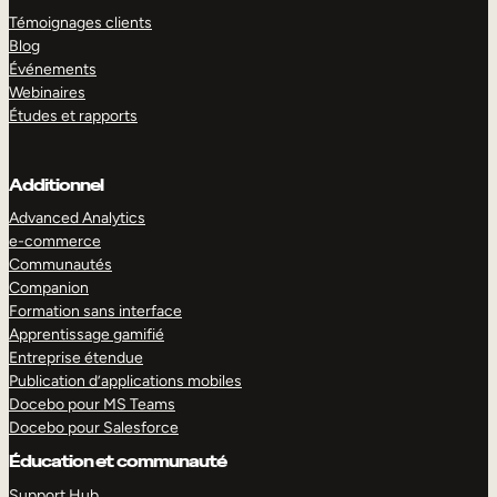
Témoignages clients
Blog
Événements
Webinaires
Études et rapports
Additionnel
Advanced Analytics
e-commerce
Communautés
Companion
Formation sans interface
Apprentissage gamifié
Entreprise étendue
Publication d’applications mobiles
Docebo pour MS Teams
Docebo pour Salesforce
Éducation et communauté
Support Hub