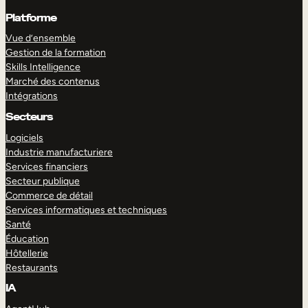
Platforme
Vue d’ensemble
Gestion de la formation
Skills Intelligence
Marché des contenus
Intégrations
Secteurs
Logiciels
Industrie manufacturiere
Services financiers
Secteur publique
Commerce de détail
Services informatiques et techniques
Santé
Éducation
Hôtellerie
Restaurants
IA