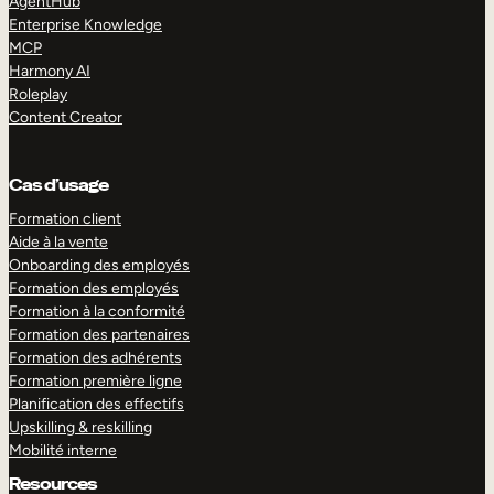
AgentHub
Enterprise Knowledge
MCP
Harmony AI
Roleplay
Content Creator
Cas d’usage
Formation client
Aide à la vente
Onboarding des employés
Formation des employés
Formation à la conformité
Formation des partenaires
Formation des adhérents
Formation première ligne
Planification des effectifs
Upskilling & reskilling
Mobilité interne
Resources