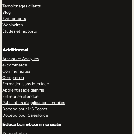
Témoignages clients
Blog
Événements
Webinaires
Études et rapports
Additionnel
Advanced Analytics
e-commerce
Communautés
Companion
Formation sans interface
Apprentissage gamifié
Entreprise étendue
Publication d’applications mobiles
Docebo pour MS Teams
Docebo pour Salesforce
Éducation et communauté
Support Hub