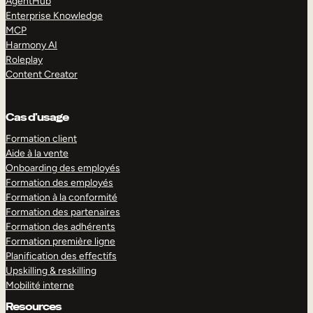
AgentHub
Enterprise Knowledge
MCP
Harmony AI
Roleplay
Content Creator
Cas d’usage
Formation client
Aide à la vente
Onboarding des employés
Formation des employés
Formation à la conformité
Formation des partenaires
Formation des adhérents
Formation première ligne
Planification des effectifs
Upskilling & reskilling
Mobilité interne
Resources