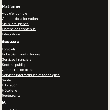
Platforme
Vue d’ensemble
Gestion de la formation
Skills Intelligence
Marché des contenus
Intégrations
Secteurs
Logiciels
Industrie manufacturiere
Services financiers
Secteur publique
Commerce de détail
Services informatiques et techniques
Santé
Éducation
Hôtellerie
Restaurants
IA