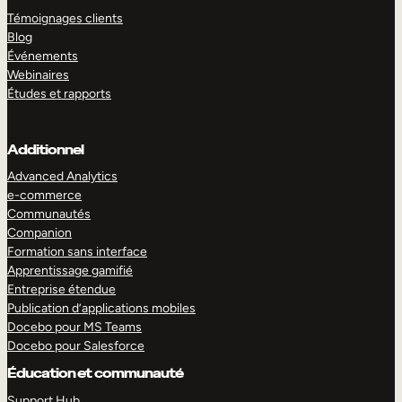
Témoignages clients
Blog
Événements
Webinaires
Études et rapports
Additionnel
Advanced Analytics
e-commerce
Communautés
Companion
Formation sans interface
Apprentissage gamifié
Entreprise étendue
Publication d’applications mobiles
Docebo pour MS Teams
Docebo pour Salesforce
Éducation et communauté
Support Hub