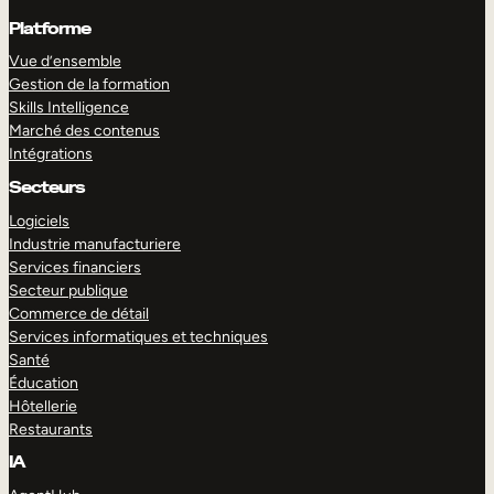
Platforme
Vue d’ensemble
Gestion de la formation
Skills Intelligence
Marché des contenus
Intégrations
Secteurs
Logiciels
Industrie manufacturiere
Services financiers
Secteur publique
Commerce de détail
Services informatiques et techniques
Santé
Éducation
Hôtellerie
Restaurants
IA