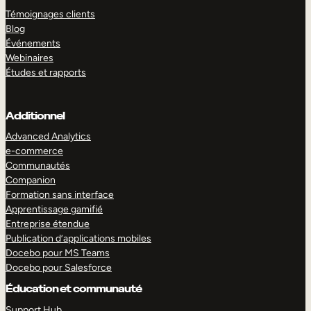
Témoignages clients
Blog
Événements
Webinaires
Études et rapports
Additionnel
Advanced Analytics
e-commerce
Communautés
Companion
Formation sans interface
Apprentissage gamifié
Entreprise étendue
Publication d’applications mobiles
Docebo pour MS Teams
Docebo pour Salesforce
Éducation et communauté
Support Hub