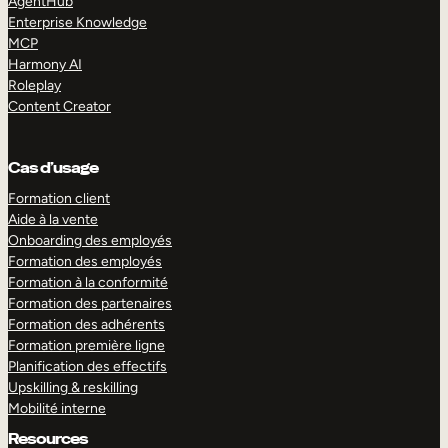
AgentHub
Enterprise Knowledge
MCP
Harmony AI
Roleplay
Content Creator
Cas d’usage
Formation client
Aide à la vente
Onboarding des employés
Formation des employés
Formation à la conformité
Formation des partenaires
Formation des adhérents
Formation première ligne
Planification des effectifs
Upskilling & reskilling
Mobilité interne
Resources