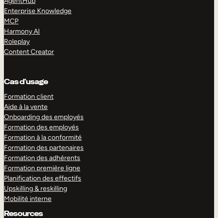
AgentHub
Enterprise Knowledge
MCP
Harmony AI
Roleplay
Content Creator
Cas d’usage
Formation client
Aide à la vente
Onboarding des employés
Formation des employés
Formation à la conformité
Formation des partenaires
Formation des adhérents
Formation première ligne
Planification des effectifs
Upskilling & reskilling
Mobilité interne
Resources