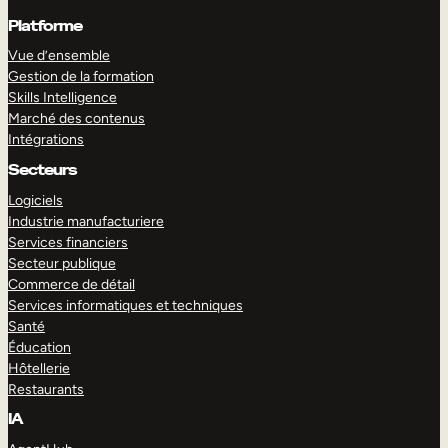
Platforme
Vue d’ensemble
Gestion de la formation
Skills Intelligence
Marché des contenus
Intégrations
Secteurs
Logiciels
Industrie manufacturiere
Services financiers
Secteur publique
Commerce de détail
Services informatiques et techniques
Santé
Éducation
Hôtellerie
Restaurants
IA