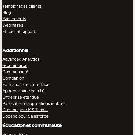
Témoignages clients
Blog
Événements
Webinaires
Études et rapports
Additionnel
Advanced Analytics
e-commerce
Communautés
Companion
Formation sans interface
Apprentissage gamifié
Entreprise étendue
Publication d’applications mobiles
Docebo pour MS Teams
Docebo pour Salesforce
Éducation et communauté
Support Hub