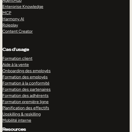
AgentHub
Enterprise Knowledge
MCP
Harmony AI
Roleplay
Content Creator
Cas d’usage
Formation client
Aide à la vente
Onboarding des employés
Formation des employés
Formation à la conformité
Formation des partenaires
Formation des adhérents
Formation première ligne
Planification des effectifs
Upskilling & reskilling
Mobilité interne
Resources