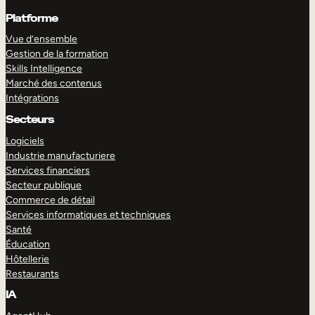
Platforme
Vue d’ensemble
Gestion de la formation
Skills Intelligence
Marché des contenus
Intégrations
Secteurs
Logiciels
Industrie manufacturiere
Services financiers
Secteur publique
Commerce de détail
Services informatiques et techniques
Santé
Éducation
Hôtellerie
Restaurants
IA