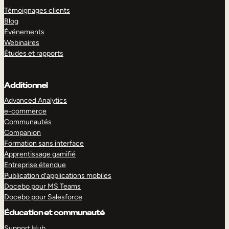
Témoignages clients
Blog
Événements
Webinaires
Études et rapports
Additionnel
Advanced Analytics
e-commerce
Communautés
Companion
Formation sans interface
Apprentissage gamifié
Entreprise étendue
Publication d’applications mobiles
Docebo pour MS Teams
Docebo pour Salesforce
Éducation et communauté
Support Hub