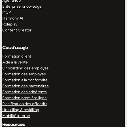
AgentHub
Enterprise Knowledge
MCP
Harmony AI
Roleplay
Content Creator
Cas d’usage
Formation client
Aide à la vente
Onboarding des employés
Formation des employés
Formation à la conformité
Formation des partenaires
Formation des adhérents
Formation première ligne
Planification des effectifs
Upskilling & reskilling
Mobilité interne
Resources