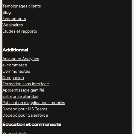
Témoignages clients
Blog
Événements
Webinaires
Études et rapports
Additionnel
Advanced Analytics
e-commerce
Communautés
Companion
Formation sans interface
Apprentissage gamifié
Entreprise étendue
Publication d’applications mobiles
Docebo pour MS Teams
Docebo pour Salesforce
Éducation et communauté
Support Hub