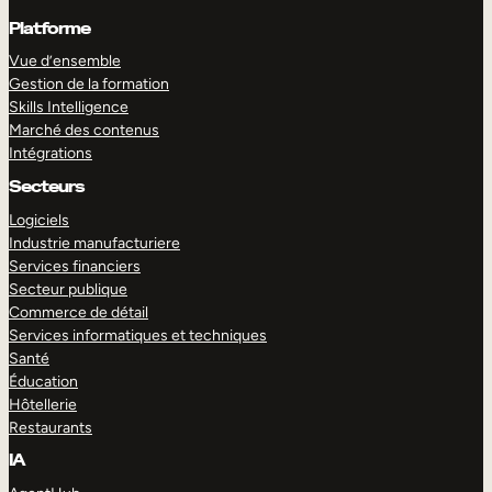
Platforme
Vue d’ensemble
Gestion de la formation
Skills Intelligence
Marché des contenus
Intégrations
Secteurs
Logiciels
Industrie manufacturiere
Services financiers
Secteur publique
Commerce de détail
Services informatiques et techniques
Santé
Éducation
Hôtellerie
Restaurants
IA