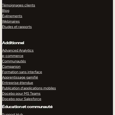
Témoignages clients
Blog
Événements
Webinaires
Études et rapports
Additionnel
Advanced Analytics
e-commerce
Communautés
Companion
Formation sans interface
Apprentissage gamifié
Entreprise étendue
Publication d’applications mobiles
Docebo pour MS Teams
Docebo pour Salesforce
Éducation et communauté
Support Hub