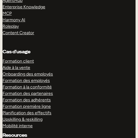
AgentHub
Enterprise Knowledge
MCP
Harmony AI
Roleplay
Content Creator
Cas d’usage
Formation client
Aide à la vente
Onboarding des employés
Formation des employés
Formation à la conformité
Formation des partenaires
Formation des adhérents
Formation première ligne
Planification des effectifs
Upskilling & reskilling
Mobilité interne
Resources