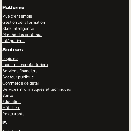
Platforme
Vue d’ensemble
Gestion de la formation
Skills Intelligence
Marché des contenus
Intégrations
Secteurs
Logiciels
Industrie manufacturiere
Services financiers
Secteur publique
Commerce de détail
Services informatiques et techniques
Santé
Éducation
Hôtellerie
Restaurants
IA