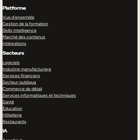
Platforme
Vue d’ensemble
Gestion de la formation
Skills Intelligence
Marché des contenus
Intégrations
Secteurs
Logiciels
Industrie manufacturiere
Services financiers
Secteur publique
Commerce de détail
Services informatiques et techniques
Santé
Éducation
Hôtellerie
Restaurants
IA