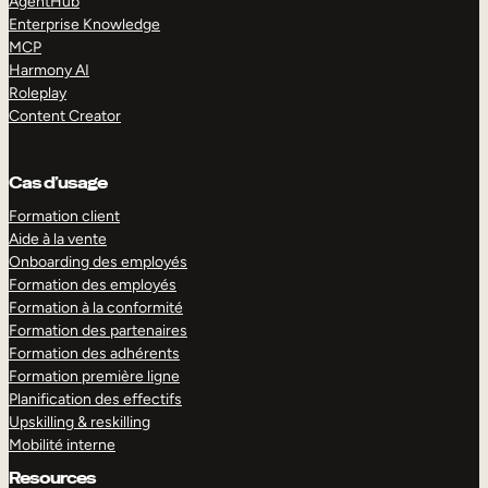
AgentHub
Enterprise Knowledge
MCP
Harmony AI
Roleplay
Content Creator
Cas d’usage
Formation client
Aide à la vente
Onboarding des employés
Formation des employés
Formation à la conformité
Formation des partenaires
Formation des adhérents
Formation première ligne
Planification des effectifs
Upskilling & reskilling
Mobilité interne
Resources