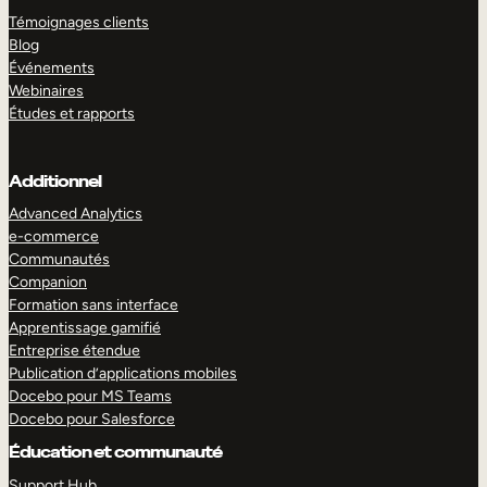
Témoignages clients
Blog
Événements
Webinaires
Études et rapports
Additionnel
Advanced Analytics
e-commerce
Communautés
Companion
Formation sans interface
Apprentissage gamifié
Entreprise étendue
Publication d’applications mobiles
Docebo pour MS Teams
Docebo pour Salesforce
Éducation et communauté
Support Hub