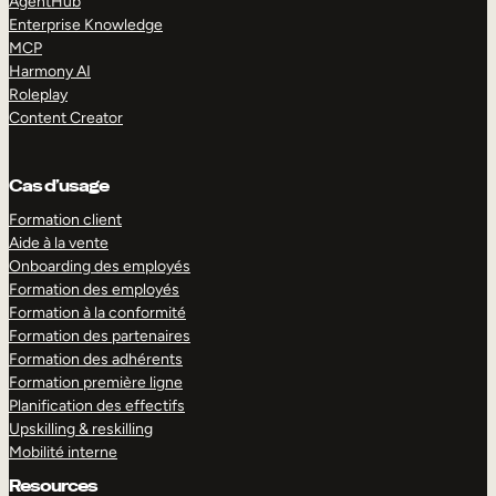
AgentHub
Enterprise Knowledge
MCP
Harmony AI
Roleplay
Content Creator
Cas d’usage
Formation client
Aide à la vente
Onboarding des employés
Formation des employés
Formation à la conformité
Formation des partenaires
Formation des adhérents
Formation première ligne
Planification des effectifs
Upskilling & reskilling
Mobilité interne
Resources