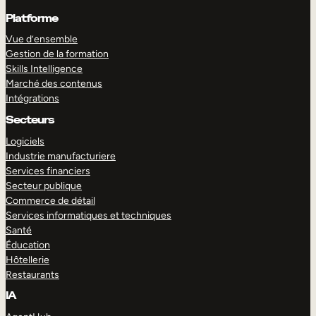
Platforme
Vue d’ensemble
Gestion de la formation
Skills Intelligence
Marché des contenus
Intégrations
Secteurs
Logiciels
Industrie manufacturiere
Services financiers
Secteur publique
Commerce de détail
Services informatiques et techniques
Santé
Éducation
Hôtellerie
Restaurants
IA