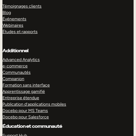
Témoignages clients
Blog
Événements
Webinaires
Études et rapports
Additionnel
Advanced Analytics
e-commerce
Communautés
Companion
Formation sans interface
Apprentissage gamifié
Entreprise étendue
Publication d’applications mobiles
Docebo pour MS Teams
Docebo pour Salesforce
Éducation et communauté
Support Hub