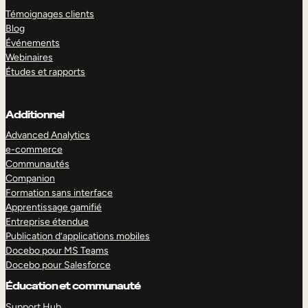
Témoignages clients
Blog
Événements
Webinaires
Études et rapports
Additionnel
Advanced Analytics
e-commerce
Communautés
Companion
Formation sans interface
Apprentissage gamifié
Entreprise étendue
Publication d’applications mobiles
Docebo pour MS Teams
Docebo pour Salesforce
Éducation et communauté
Support Hub