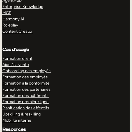
AgentHub
Enterprise Knowledge
MCP
Harmony AI
Roleplay
Content Creator
Cas d’usage
Formation client
Aide à la vente
Onboarding des employés
Formation des employés
Formation à la conformité
Formation des partenaires
Formation des adhérents
Formation première ligne
Planification des effectifs
Upskilling & reskilling
Mobilité interne
Resources