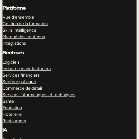
Platforme
Vue d’ensemble
Gestion de la formation
Skills Intelligence
Marché des contenus
Intégrations
Secteurs
Logiciels
Industrie manufacturiere
Services financiers
Secteur publique
Commerce de détail
Services informatiques et techniques
Santé
Éducation
Hôtellerie
Restaurants
IA