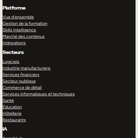
Platforme
Vue d’ensemble
Gestion de la formation
Skills Intelligence
Marché des contenus
Intégrations
Secteurs
Logiciels
Industrie manufacturiere
Services financiers
Secteur publique
Commerce de détail
Services informatiques et techniques
Santé
Éducation
Hôtellerie
Restaurants
IA