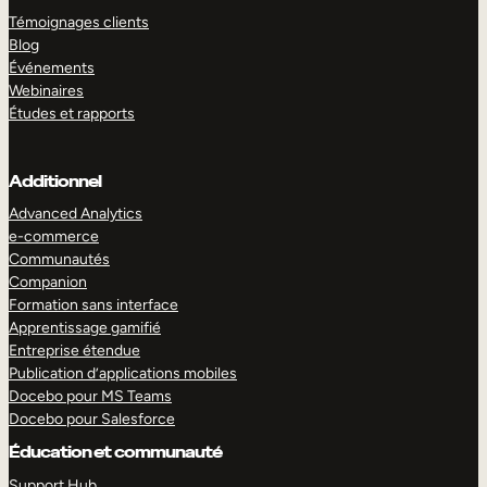
Témoignages clients
Blog
Événements
Webinaires
Études et rapports
Additionnel
Advanced Analytics
e-commerce
Communautés
Companion
Formation sans interface
Apprentissage gamifié
Entreprise étendue
Publication d’applications mobiles
Docebo pour MS Teams
Docebo pour Salesforce
Éducation et communauté
Support Hub