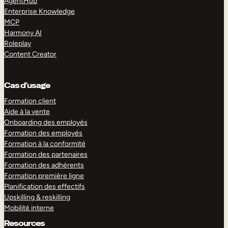
AgentHub
Enterprise Knowledge
MCP
Harmony AI
Roleplay
Content Creator
Cas d’usage
Formation client
Aide à la vente
Onboarding des employés
Formation des employés
Formation à la conformité
Formation des partenaires
Formation des adhérents
Formation première ligne
Planification des effectifs
Upskilling & reskilling
Mobilité interne
Resources