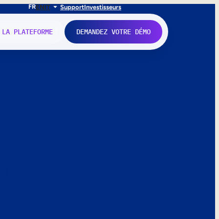
FR
EN
IT
Support
Investisseurs
 LA PLATEFORME
DEMANDEZ VOTRE DÉMO
nne.