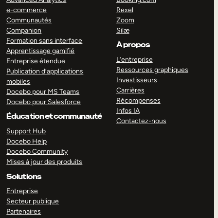
e-commerce
Rexel
Communautés
Zoom
Companion
Silæ
Formation sans interface
À propos
Apprentissage gamifié
L’entreprise
Entreprise étendue
Ressources graphiques
Publication d’applications
Investisseurs
mobiles
Carrières
Docebo pour MS Teams
Récompenses
Docebo pour Salesforce
Infos IA
Éducation et communauté
Contactez-nous
Support Hub
Docebo Help
Docebo Community
Mises à jour des produits
Solutions
Entreprise
Secteur publique
Partenaires