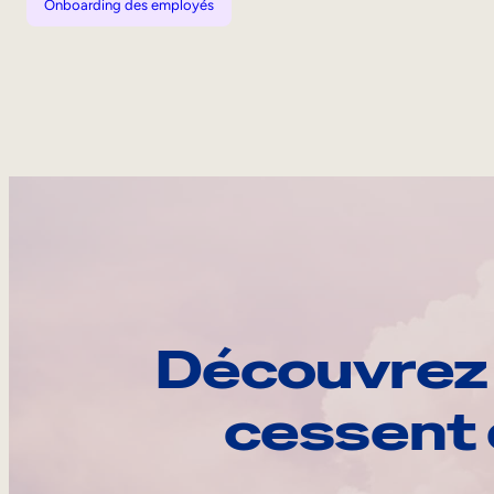
Onboarding des employés
Découvrez 
cessent 