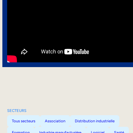
SECTEURS
Tous secteurs
Association
Distribution industrielle
Formation
Industrie manufacturière
Logiciel
Santé