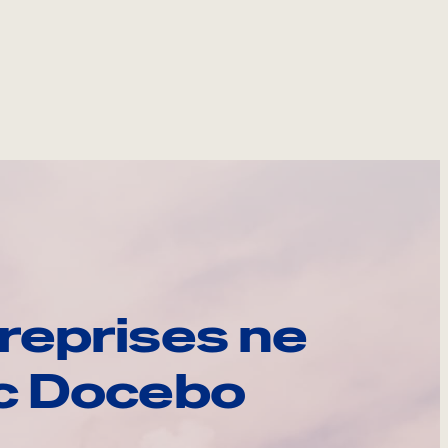
reprises ne
ec Docebo