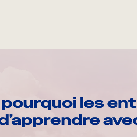
pourquoi les ent
d’apprendre av