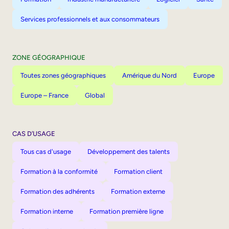
Services professionnels et aux consommateurs
ZONE GÉOGRAPHIQUE
Toutes zones géographiques
Amérique du Nord
Europe
Europe – France
Global
CAS D’USAGE
Tous cas d'usage
Développement des talents
Formation à la conformité
Formation client
Formation des adhérents
Formation externe
Formation interne
Formation première ligne