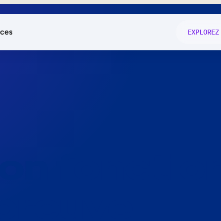
ces
EXPLOREZ
és
on fonctio
té
e
 preuve.