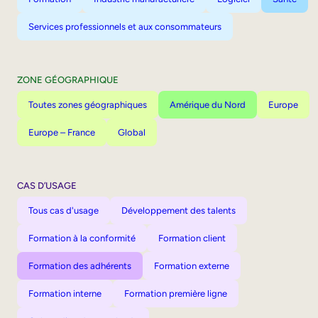
Services professionnels et aux consommateurs
ZONE GÉOGRAPHIQUE
Toutes zones géographiques
Amérique du Nord
Europe
Europe – France
Global
CAS D’USAGE
Tous cas d'usage
Développement des talents
Formation à la conformité
Formation client
Formation des adhérents
Formation externe
Formation interne
Formation première ligne