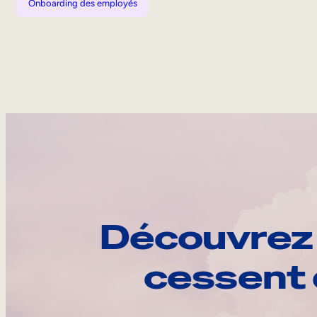
Onboarding des employés
Découvrez 
cessent 