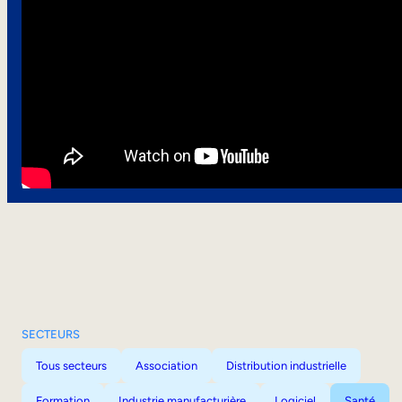
SECTEURS
Tous secteurs
Association
Distribution industrielle
Formation
Industrie manufacturière
Logiciel
Santé