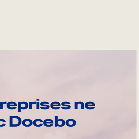
reprises ne
ec Docebo