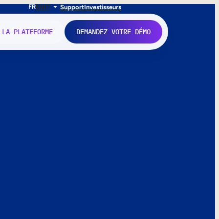
FR
EN
IT
Support
Investisseurs
 LA PLATEFORME
DEMANDEZ VOTRE DÉMO
nne.