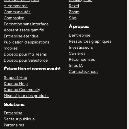
e-commerce
Rexel
Communautés
Zoom
Companion
Silæ
Formation sans interface
À propos
Apprentissage gamifié
L’entreprise
Entreprise étendue
Ressources graphiques
Publication d’applications
Investisseurs
mobiles
Carrières
Docebo pour MS Teams
Récompenses
Docebo pour Salesforce
Infos IA
Éducation et communauté
Contactez-nous
Support Hub
Docebo Help
Docebo Community
Mises à jour des produits
Solutions
Entreprise
Secteur publique
Partenaires