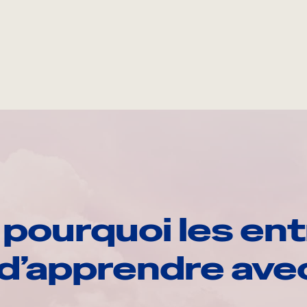
pourquoi les ent
d’apprendre av