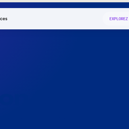
ces
EXPLOREZ
és
on fonctio
té
e
 preuve.