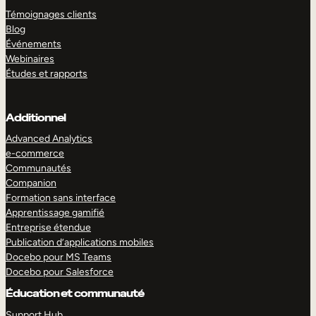
Témoignages clients
Blog
Événements
Webinaires
Études et rapports
Additionnel
Advanced Analytics
e-commerce
Communautés
Companion
Formation sans interface
Apprentissage gamifié
Entreprise étendue
Publication d’applications mobiles
Docebo pour MS Teams
Docebo pour Salesforce
Éducation et communauté
Support Hub