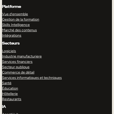
Platforme
Vue d’ensemble
Gestion de la formation
Skills Intelligence
Marché des contenus
Intégrations
Secteurs
Logiciels
Industrie manufacturiere
Services financiers
Secteur publique
Commerce de détail
Services informatiques et techniques
Santé
Éducation
Hôtellerie
Restaurants
IA