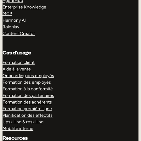
AgentHub
Enterprise Knowledge
MCP
Harmony AI
Roleplay
Content Creator
Cas d’usage
Formation client
Aide à la vente
Onboarding des employés
Formation des employés
Formation à la conformité
Formation des partenaires
Formation des adhérents
Formation première ligne
Planification des effectifs
Upskilling & reskilling
Mobilité interne
Resources