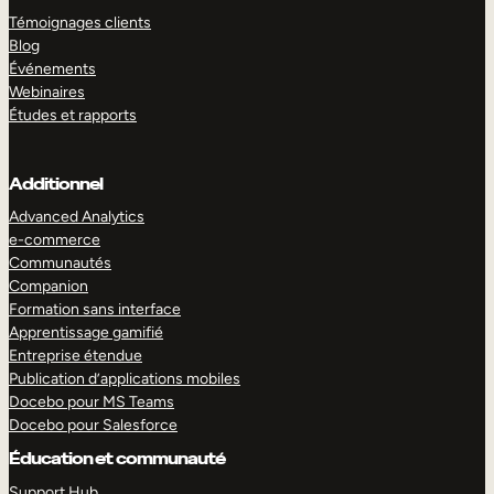
Témoignages clients
Blog
Événements
Webinaires
Études et rapports
Additionnel
Advanced Analytics
e-commerce
Communautés
Companion
Formation sans interface
Apprentissage gamifié
Entreprise étendue
Publication d’applications mobiles
Docebo pour MS Teams
Docebo pour Salesforce
Éducation et communauté
Support Hub