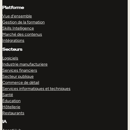
Platforme
Vue d’ensemble
Gestion de la formation
Skills Intelligence
Marché des contenus
Intégrations
Secteurs
Logiciels
Industrie manufacturiere
Services financiers
Secteur publique
Commerce de détail
Services informatiques et techniques
Santé
Éducation
Hôtellerie
Restaurants
IA