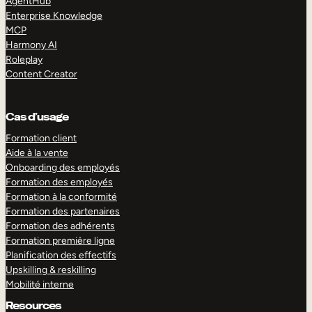
AgentHub
Enterprise Knowledge
MCP
Harmony AI
Roleplay
Content Creator
Cas d’usage
Formation client
Aide à la vente
Onboarding des employés
Formation des employés
Formation à la conformité
Formation des partenaires
Formation des adhérents
Formation première ligne
Planification des effectifs
Upskilling & reskilling
Mobilité interne
Resources