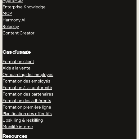
AgentHub
Enterprise Knowledge
MCP
Harmony AI
Roleplay
Content Creator
Cas d’usage
Formation client
Aide à la vente
Onboarding des employés
Formation des employés
Formation à la conformité
Formation des partenaires
Formation des adhérents
Formation première ligne
Planification des effectifs
Upskilling & reskilling
Mobilité interne
Resources