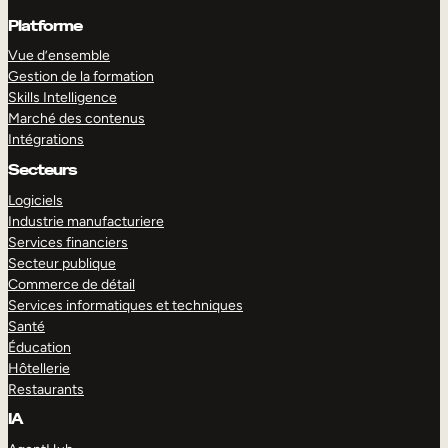
Platforme
Vue d’ensemble
Gestion de la formation
Skills Intelligence
Marché des contenus
Intégrations
Secteurs
Logiciels
Industrie manufacturiere
Services financiers
Secteur publique
Commerce de détail
Services informatiques et techniques
Santé
Éducation
Hôtellerie
Restaurants
IA