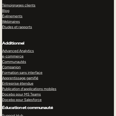
Témoignages clients
Blog
Événements
Webinaires
Études et rapports
Additionnel
Advanced Analytics
e-commerce
Communautés
Companion
Formation sans interface
Apprentissage gamifié
Entreprise étendue
Publication d’applications mobiles
Docebo pour MS Teams
Docebo pour Salesforce
Éducation et communauté
Support Hub