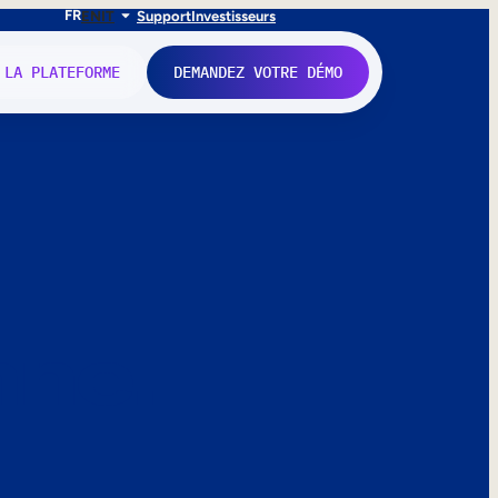
FR
EN
IT
Support
Investisseurs
 LA PLATEFORME
DEMANDEZ VOTRE DÉMO
nne.