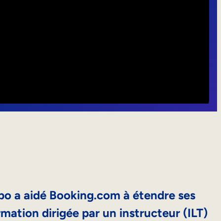
 a aidé Booking.com à étendre ses
ormation dirigée par un instructeur (ILT)