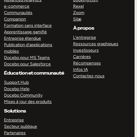
e-commerce
Rexel
Communautés
Zoom
Companion
Silæ
Formation sans interface
À propos
Apprentissage gamifié
L’entreprise
Entreprise étendue
Ressources graphiques
Publication d’applications
Investisseurs
mobiles
Carrières
Docebo pour MS Teams
Récompenses
Docebo pour Salesforce
Infos IA
Éducation et communauté
Contactez-nous
Support Hub
Docebo Help
Docebo Community
Mises à jour des produits
Solutions
Entreprise
Secteur publique
Partenaires