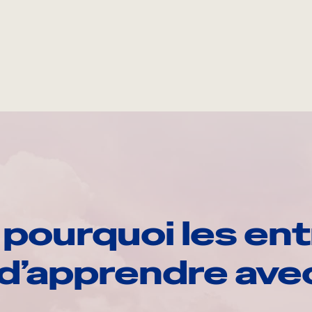
pourquoi les ent
d’apprendre av