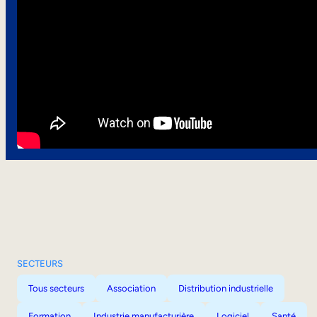
SECTEURS
Tous secteurs
Association
Distribution industrielle
Formation
Industrie manufacturière
Logiciel
Santé