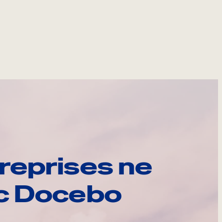
reprises ne
ec Docebo