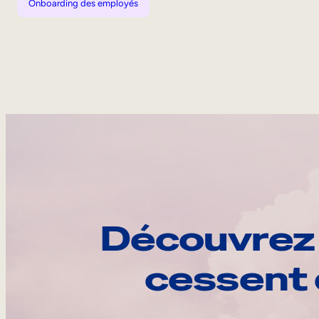
Onboarding des employés
Découvrez 
cessent 