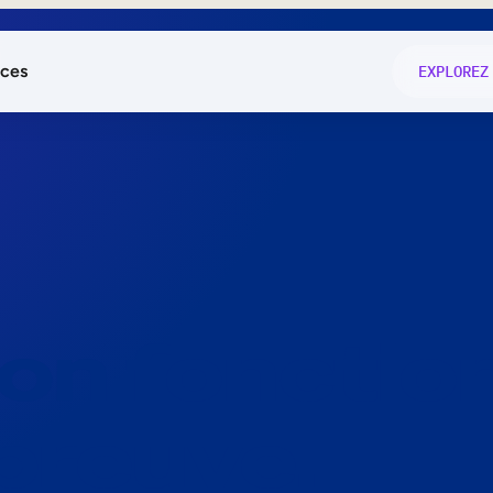
ces
EXPLOREZ
és
on fonctio
té
e
 preuve.