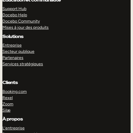
Support Hub
Docebo Help
Docebo Community
Mises à jour des produits
Solutions
Entreprise
Secteur publique
Partenaires
Services stratégiques
Clients
Booking.com
Rexel
Zoom
EXPLORER
DÉMO
Silæ
À propos
L’entreprise