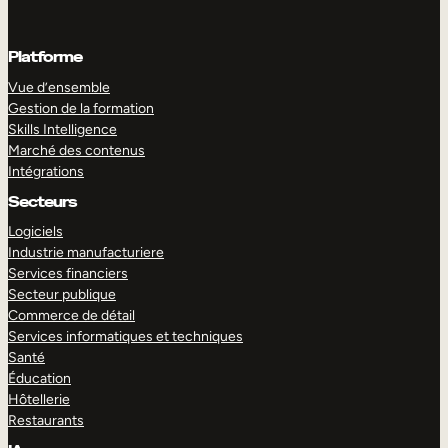
Platforme
Vue d’ensemble
Gestion de la formation
Skills Intelligence
Marché des contenus
Intégrations
Secteurs
Logiciels
Industrie manufacturiere
Services financiers
Secteur publique
Commerce de détail
Services informatiques et techniques
Santé
Éducation
Hôtellerie
Restaurants