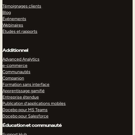
Témoignages clients
Blog
Événements
Webinaires
Études et rapports
Additionnel
Advanced Analytics
e-commerce
Communautés
Companion
Formation sans interface
Apprentissage gamifié
Entreprise étendue
Publication d’applications mobiles
Docebo pour MS Teams
Docebo pour Salesforce
Éducation et communauté
Support Hub