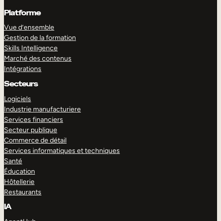
Platforme
Vue d’ensemble
Gestion de la formation
Skills Intelligence
Marché des contenus
Intégrations
Secteurs
Logiciels
Industrie manufacturiere
Services financiers
Secteur publique
Commerce de détail
Services informatiques et techniques
Santé
Éducation
Hôtellerie
Restaurants
IA