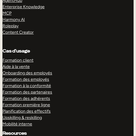
AgentHub
Enterprise Knowledge
MCP
Harmony AI
Roleplay
Content Creator
Cas d’usage
Formation client
Aide à la vente
Onboarding des employés
Formation des employés
Formation à la conformité
Formation des partenaires
Formation des adhérents
Formation première ligne
Planification des effectifs
Upskilling & reskilling
Mobilité interne
Resources