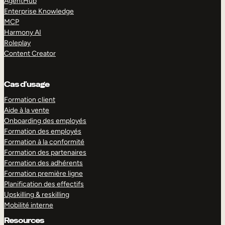
AgentHub
Enterprise Knowledge
MCP
Harmony AI
Roleplay
Content Creator
Cas d’usage
Formation client
Aide à la vente
Onboarding des employés
Formation des employés
Formation à la conformité
Formation des partenaires
Formation des adhérents
Formation première ligne
Planification des effectifs
Upskilling & reskilling
Mobilité interne
Resources