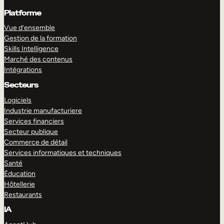
Platforme
Vue d’ensemble
Gestion de la formation
Skills Intelligence
Marché des contenus
Intégrations
Secteurs
Logiciels
Industrie manufacturiere
Services financiers
Secteur publique
Commerce de détail
Services informatiques et techniques
Santé
Éducation
Hôtellerie
Restaurants
IA