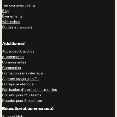
Témoignages clients
Blog
Événements
Webinaires
Études et rapports
Additionnel
Advanced Analytics
e-commerce
Communautés
Companion
Formation sans interface
Apprentissage gamifié
Entreprise étendue
Publication d’applications mobiles
Docebo pour MS Teams
Docebo pour Salesforce
Éducation et communauté
Support Hub