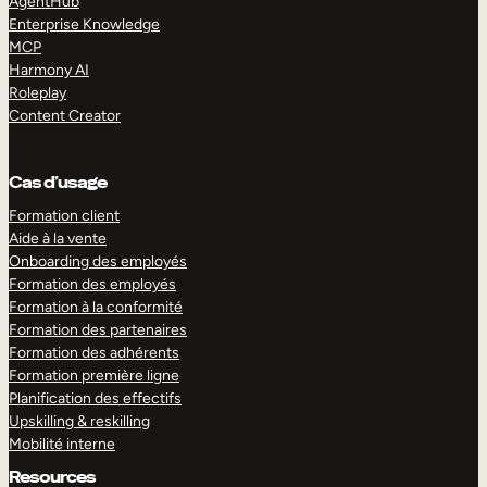
AgentHub
Enterprise Knowledge
MCP
Harmony AI
Roleplay
Content Creator
Cas d’usage
Formation client
Aide à la vente
Onboarding des employés
Formation des employés
Formation à la conformité
Formation des partenaires
Formation des adhérents
Formation première ligne
Planification des effectifs
Upskilling & reskilling
Mobilité interne
Resources