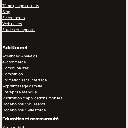
Témoignages clients
Blog
Événements
Webinaires
Études et rapports
Additionnel
Advanced Analytics
e-commerce
Communautés
Companion
Formation sans interface
Apprentissage gamifié
Entreprise étendue
Publication d’applications mobiles
Docebo pour MS Teams
Docebo pour Salesforce
Éducation et communauté
Support Hub