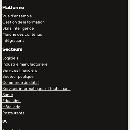
Platforme
Vue d’ensemble
Gestion de la formation
Skills Intelligence
Marché des contenus
Intégrations
Secteurs
Logiciels
Industrie manufacturiere
Services financiers
Secteur publique
Commerce de détail
Services informatiques et techniques
Santé
Éducation
Hôtellerie
Restaurants
IA